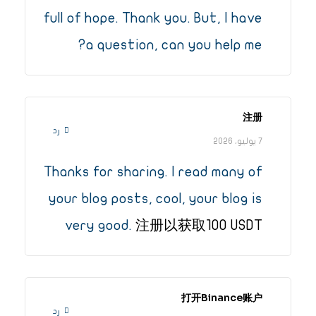
full of hope. Thank you. But, I have
a question, can you help me?
注册
رد
7 يوليو، 2026
Thanks for sharing. I read many of
your blog posts, cool, your blog is
very good.
注册以获取100 USDT
打开Binance账户
رد