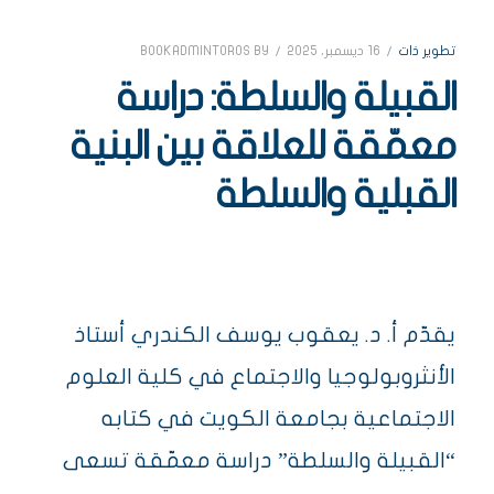
CATEGORIES
تطوير ذات
16 ديسمبر، 2025
BOOKADMINTOROS
BY
القبيلة والسلطة: دراسة
معمّقة للعلاقة بين البنية
القبلية والسلطة
يقدّم أ. د. يعقوب يوسف الكندري أستاذ
الأنثروبولوجيا والاجتماع في كلية العلوم
الاجتماعية بجامعة الكويت في كتابه
“القبيلة والسلطة” دراسة معمّقة تسعى