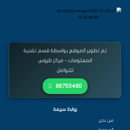
<
تم تطوير الموقع بواسطة قسم تقنية
المعلومات – مركز طروس
للتواصل
٩٨٧٥٣٤٩٠
روابط سريعة
من نحن
المدونة