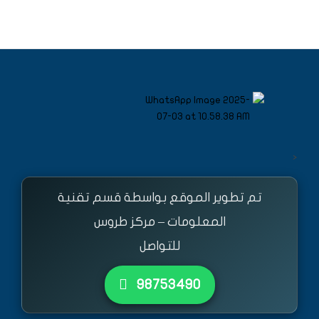
<
تم تطوير الموقع بواسطة قسم تقنية
المعلومات – مركز طروس
للتواصل
٩٨٧٥٣٤٩٠