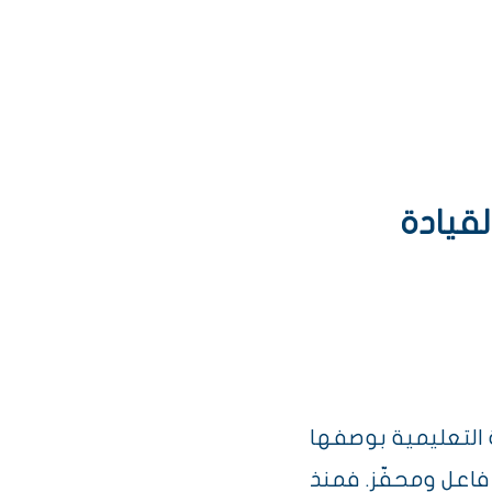
لقيادة
ة التعليمية بوصفها
 فاعل ومحفّز. فمنذ