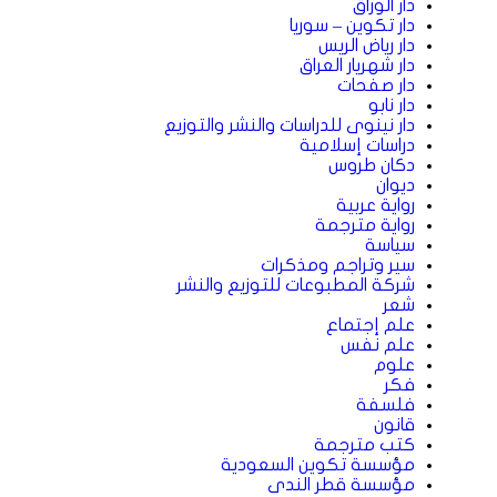
دار الوراق
دار تكوين – سوريا
دار رياض الريس
دار شهريار العراق
دار صفحات
دار نابو
دار نينوى للدراسات والنشر والتوزيع
دراسات إسلامية
دكان طروس
ديوان
رواية عربية
رواية مترجمة
سياسة
سير وتراجم ومذكرات
شركة المطبوعات للتوزيع والنشر
شعر
علم إجتماع
علم نفس
علوم
فكر
فلسفة
قانون
كتب مترجمة
مؤسسة تكوين السعودية
مؤسسة قطر الندى