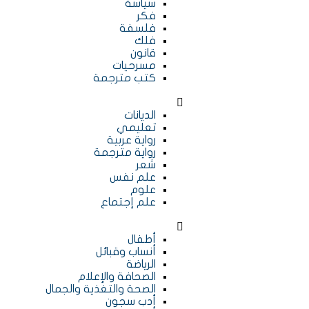
سياسة
فكر
فلسفة
فلك
قانون
مسرحيات
كتب مترجمة
الديانات
تعليمي
رواية عربية
رواية مترجمة
شعر
علم نفس
علوم
علم إجتماع
أطفال
أنساب وقبائل
الرياضة
الصحافة والإعلام
الصحة والتغذية والجمال
أدب سجون