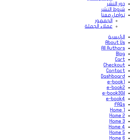
دور النشر
شروط النشر
تواصل معنا
الجمهور
عملاء الجملة
الرئيسية
About Us
All Authors
Blog
Cart
Checkout
Contact
Dashboard
e-book1
e-book2
e-book3Oil
e-book4
FAQs
Home 1
Home 2
Home 3
Home 4
Home 5
Home 6