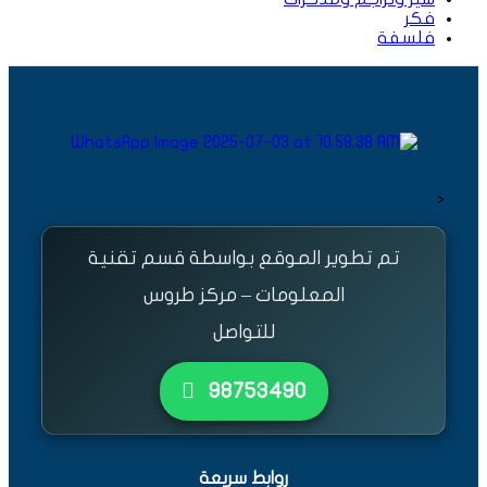
فكر
فلسفة
<
تم تطوير الموقع بواسطة قسم تقنية
المعلومات – مركز طروس
للتواصل
٩٨٧٥٣٤٩٠
روابط سريعة