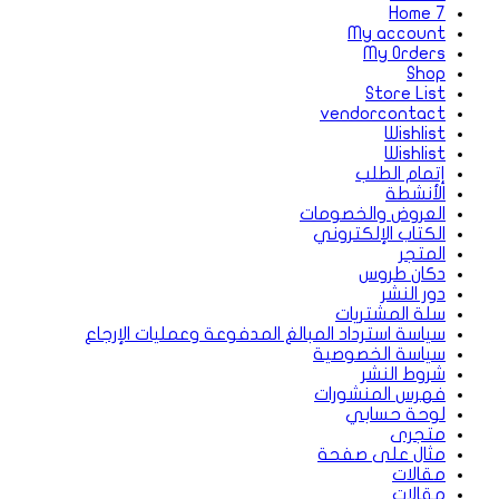
Home 7
My account
My Orders
Shop
Store List
vendorcontact
Wishlist
Wishlist
إتمام الطلب
الأنشطة
العروض والخصومات
الكتاب الإلكتروني
المتجر
دكان طروس
دور النشر
سلة المشتريات
سياسة استرداد المبالغ المدفوعة وعمليات الإرجاع
سياسة الخصوصية
شروط النشر
فهرس المنشورات
لوحة حسابي
متجرى
مثال على صفحة
مقالات
مقالات