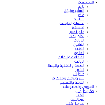
التصنيفات
تاريخ
أنساب وقبائل
فكر
سياسة
مقررات الجامعة
فلسفة
علم نفس
تطوير ذات
الديانات
القانون
اللغات
العلوم
الصحافة والإعلام
الرياضة
الصحة والتغذية والجمال
الشعر
حكايات
سير وتراجم ومذكرات
التربية والتعليم
العروض والخصومات
دكان طروس
ألعاب
قرطاسية
حوامل كتب