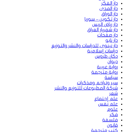
دار الفكر
دار المدى
دار الوراق
دار تكوين – سوريا
دار رياض الريس
دار شهريار العراق
دار صفحات
دار نابو
دار نينوى للدراسات والنشر والتوزيع
دراسات إسلامية
دكان طروس
ديوان
رواية عربية
رواية مترجمة
سياسة
سير وتراجم ومذكرات
شركة المطبوعات للتوزيع والنشر
شعر
علم إجتماع
علم نفس
علوم
فكر
فلسفة
قانون
كتب مترجمة