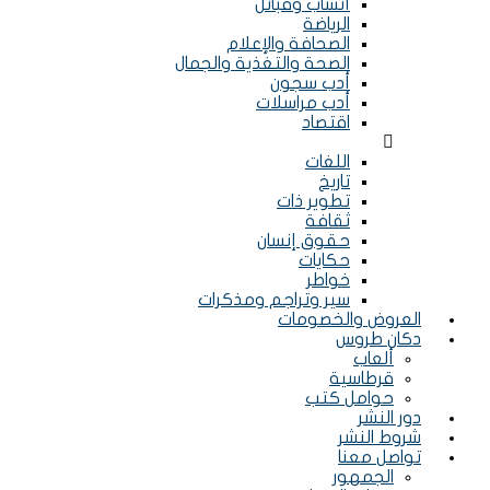
أنساب وقبائل
الرياضة
الصحافة والإعلام
الصحة والتغذية والجمال
أدب سجون
أدب مراسلات
اقتصاد
Menu
اللغات
تاريخ
تطوير ذات
ثقافة
حقوق إنسان
حكايات
خواطر
سير وتراجم ومذكرات
العروض والخصومات
دكان طروس
ألعاب
قرطاسية
حوامل كتب
دور النشر
شروط النشر
تواصل معنا
الجمهور