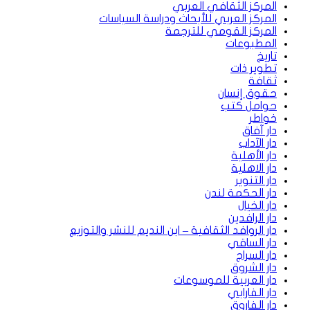
المركز الثقافي العربي
المركز العربي للأبحاث ودراسة السياسات
المركز القومي للترجمة
المطبوعات
تاريخ
تطوير ذات
ثقافة
حقوق إنسان
حوامل كتب
خواطر
دار آفاق
دار الآداب
دار الأهلية
دار الاهلية
دار التنوير
دار الحكمة لندن
دار الخيال
دار الرافدين
دار الروافد الثقافية – ابن النديم للنشر والتوزيع
دار الساقي
دار السراج
دار الشروق
دار العربية للموسوعات
دار الفارابي
دار الفاروق