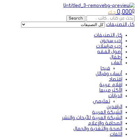
Menu
0,000
0
د.ك
Search
Search
for:
كل التصنيفات
كل التصنيفات
أدب سجون
أدب مراسلات
أصول الفقه
أطفال
ألعاب
فيجا
أنساب وقبائل
اقتصاد
اقلام عربية
الأكثر مبيعا
الديانات
تعليمي
الرافدين
الشبكة العربية
الشبكة العربية للأبحاث والنشر
الصحافة والإعلام
الصحة والتغذية والجمال
اللغات