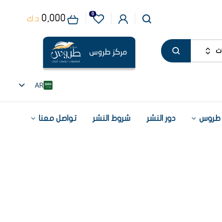
0
0,000
د.ك
ت
AR
EN
 طروس
دور النشر
شروط النشر
تواصل معنا