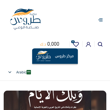
0
0,000
د.ك
Arabic
English