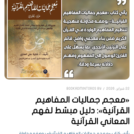
22 فبراير، 2026
BOOKADMINTOROS
BY
«معجم جماليات المفاهيم
القرآنية»: دليل مبسّط لفهم
المعاني القرآنية
يأتي كتاب «معجم جماليات المفاهيم القرآنية» بوصفه محاولة