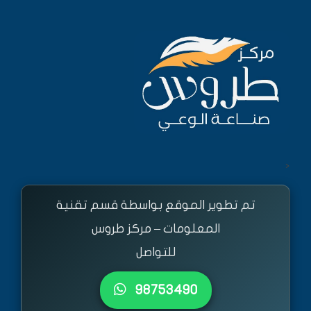
<
تم تطوير الموقع بواسطة قسم تقنية
المعلومات – مركز طروس
للتواصل
٩٨٧٥٣٤٩٠