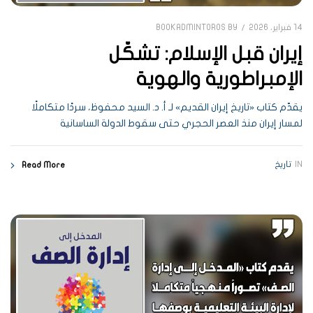
14 فبراير، 2026
BOOKADMINTOROS
BY
إيران قبل الإسلام: تشكّل
الإمبراطورية والهوية
يقدّم كتاب «تاريخ إيران القديم» لـ أ. د. السيد محفوظ، سردًا متكاملًا
لمسار إيران منذ العصر الحجري حتى سقوط الدولة الساسانية
IN
تاريخ
Read More