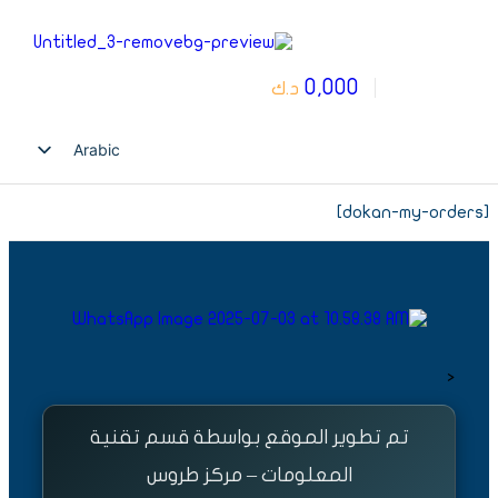
0,000
0
د.ك
Arabic
English
[dokan-my-orders]
<
تم تطوير الموقع بواسطة قسم تقنية
المعلومات – مركز طروس