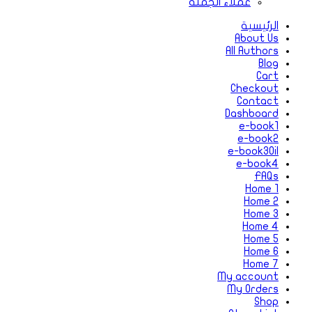
عملاء الجملة
الرئيسية
About Us
All Authors
Blog
Cart
Checkout
Contact
Dashboard
e-book1
e-book2
e-book3Oil
e-book4
FAQs
Home 1
Home 2
Home 3
Home 4
Home 5
Home 6
Home 7
My account
My Orders
Shop