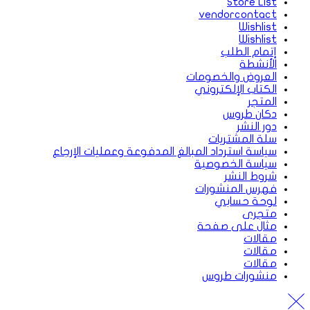
Store List
vendorcontact
Wishlist
Wishlist
إتمام الطلب
الأنشطة
العروض والخصومات
الكتاب الإلكتروني
المتجر
دكان طروس
دور النشر
سلة المشتريات
سياسة استرداد المبالغ المدفوعة وعمليات الإرجاع
سياسة الخصوصية
شروط النشر
فهرس المنشورات
لوحة حسابي
متجرى
مثال على صفحة
مقالات
مقالات
مقالات
منشورات طروس