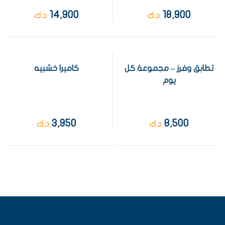
14,900
18,900
د.ك
د.ك
تطابق وفرز – مجموعة كل
كاميرا خشبيه
يوم
3,950
8,500
د.ك
د.ك