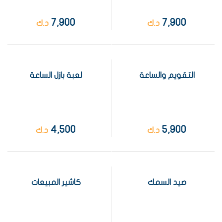
7,900
7,900
د.ك
د.ك
التقويم والساعة
لعبة بازل الساعة
4,500
5,900
د.ك
د.ك
صيد السمك
كاشير المبيعات