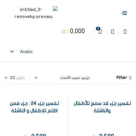
0
0,000
د.ك
Arabic
English
Filter
إظهار
تفسير جزء قد سمع للأطفال
تفسير جزء 24 : جزء فمن
والناشئة
اظلم للاطفال و الناشئة