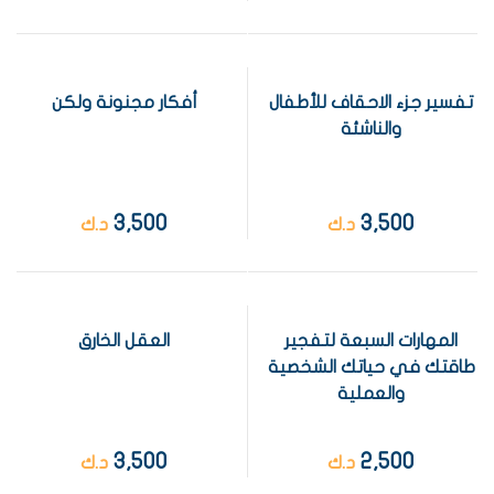
تفسير جزء الاحقاف للأطفال
أفكار مجنونة ولكن
والناشئة
3,500
3,500
د.ك
د.ك
المهارات السبعة لتفجير
العقل الخارق
طاقتك في حياتك الشخصية
والعملية
3,500
2,500
د.ك
د.ك