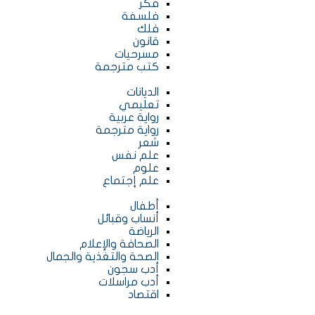
فكر
فلسفة
فلك
قانون
مسرحيات
كتب مترجمة
الديانات
تعليمي
رواية عربية
رواية مترجمة
شعر
علم نفس
علوم
علم إجتماع
أطفال
أنساب وقبائل
الرياضة
الصحافة والإعلام
الصحة والتغذية والجمال
أدب سجون
أدب مراسلات
اقتصاد