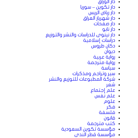
دار الوراق
دار تكوين – سوريا
دار رياض الريس
دار شهريار العراق
دار صفحات
دار نابو
دار نينوى للدراسات والنشر والتوزيع
دراسات إسلامية
دكان طروس
ديوان
رواية عربية
رواية مترجمة
سياسة
سير وتراجم ومذكرات
شركة المطبوعات للتوزيع والنشر
شعر
علم إجتماع
علم نفس
علوم
فكر
فلسفة
قانون
كتب مترجمة
مؤسسة تكوين السعودية
مؤسسة قطر الندى