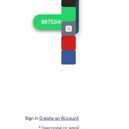
للتواصل
٩٨٧٥٣٤٩٠
جميع
الحقوق
محفوظة
لمكتبة
طروس ©
2023
Sign in
Create an Account
*
Username or email