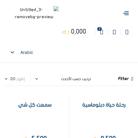
0
0,000
د.ك
Arabic
English
Filter
إظهار
رحلة حياة دبلوماسية
سمعت كل شي