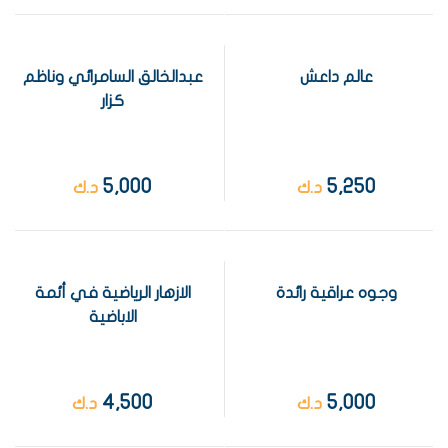
عالم داعش
عبدالخالق السامرائي وناظم
كزار
5,000
5,250
د.ك
د.ك
وجوه عراقية رائدة
الازهار الرياضية في أئمة
الاباضية
4,500
5,000
د.ك
د.ك