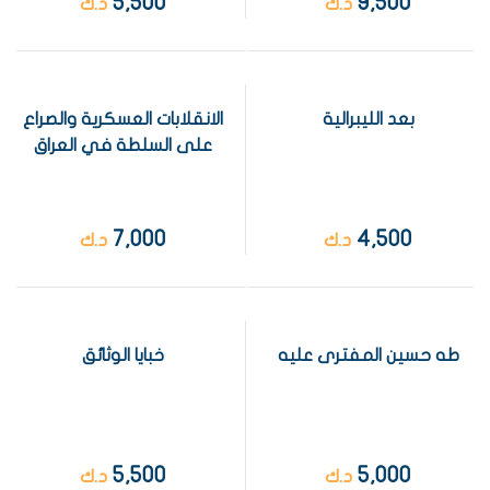
5,500
9,500
د.ك
د.ك
بعد الليبرالية
الانقلابات العسكرية والصراع
على السلطة في العراق
7,000
4,500
د.ك
د.ك
طه حسين المفترى عليه
خبايا الوثائق
5,500
5,000
د.ك
د.ك