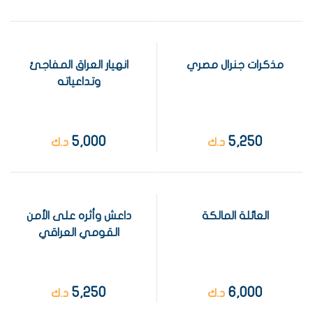
مذكرات جنرال مصري
انهيار العراق المفاجئ
وتداعياته
5,000
5,250
د.ك
د.ك
العائلة المالكة
داعش وأثره على الأمن
القومي العراقي
5,250
6,000
د.ك
د.ك