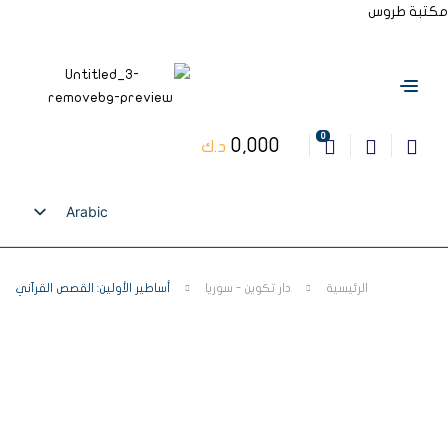
مكتبة طروس
0
0,000
د.ك
Arabic
English
الرئيسية
دار تكوين - سوريا
أساطير الأولين: القصص القرآني