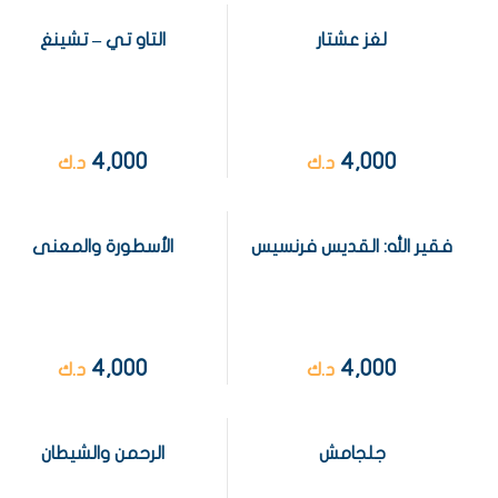
لغز عشتار
التاو تي – تشينغ
4,000
4,000
د.ك
د.ك
فقير الله: القديس فرنسيس
الأسطورة والمعنى
4,000
4,000
د.ك
د.ك
جلجامش
الرحمن والشيطان