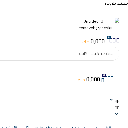
مكتبة طروس
0
0,000
د.ك
Search
for:
0
0,000
د.ك
AR
AR