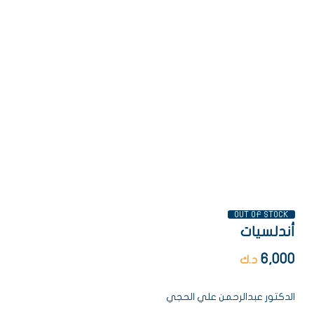
AVAILABILITY:
OUT OF STOCK
أندلسيات
6,000
د.ك
الدكتور عبدالرحمن علي الحجي