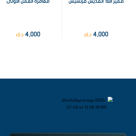
فقير الله: القديس فرنسيس
مغامرة العقل الأولى
4,000
4,000
د.ك
د.ك
<