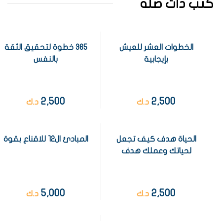
كتب ذات صلة
الخطوات العشر للعيش
365 خطوة لتحقيق الثقة
بإيجابية
بالنفس
2,500
2,500
د.ك
د.ك
الحياة هدف كيف تجعل
المبادئ ال12 للاقناع بقوة
لحياتك وعملك هدف
5,000
2,500
د.ك
د.ك