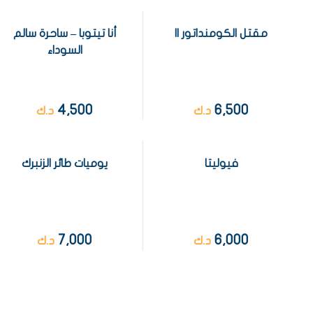
مقتل الكومنداتور II
أنا تيتوبا – ساحرة سالم
السوداء
4,500
6,500
د.ك
د.ك
فيوليتا
يوميات طائر الزنبرك
7,000
6,000
د.ك
د.ك