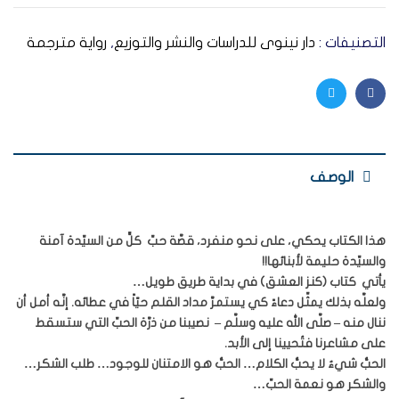
التصنيفات :
دار نينوى للدراسات والنشر والتوزيع
,
رواية مترجمة
Twitter
Facebook
الوصف
هذا الكتاب يحكي، على نحو منفرد، قصَّة حبِّ كلٍّ من السيِّدة آمنة
والسيِّدة حليمة لأبنائها!!
يأتي كتاب (كنز العشق) في بداية طريق طويل…
ولعلَّه بذلك يمثِّل دعاءً كي يستمرَّ مداد القلم حيّاً في عطائه. إنَّه أمل أن
ننال منه – صلَّى الله عليه وسلَّم – نصيبنا من ذرَّة الحبِّ التي ستسقط
على مشاعرنا فتُحيينا إلى الأبد.
الحبُّ شيءٌ لا يحبُّ الكلام… الحبُّ هو الامتنان للوجود… طلب الشكر…
والشكر هو نعمة الحبِّ…