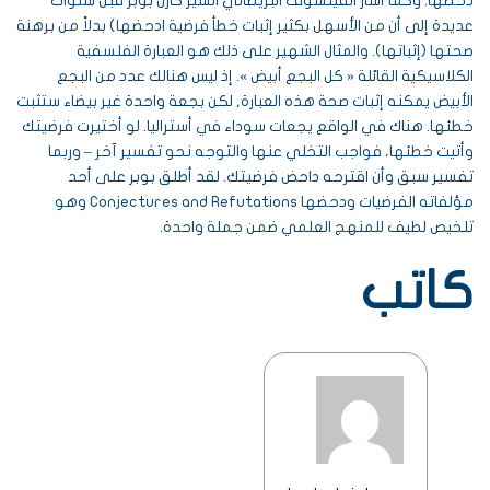
دحضها. وكما أشار الفيلسوف البريطاني السير كارل بوبر قبل سنوات
عديدة إلى أن من الأسهل بكثير إثبات خطأ فرضية ادحضها) بدلاً من برهنة
صحتها (إثباتها). والمثال الشهير على ذلك هو العبارة الفلسفية
الكلاسيكية القائلة « كل البجع أبيض ». إذ ليس هنالك عدد من البجع
الأبيض يمكنه إثبات صحة هذه العبارة, لكن بجعة واحدة غير بيضاء ستثبت
خطئها. هناك في الواقع يجعات سوداء في أستراليا. لو أختيرت فرضيتك
وأتيت خطئها، فواجب التخلي عنها والتوجه نحو تفسير آخر – وربما
تفسير سبق وأن اقترحه داحض فرضيتك. لقد أطلق بوبر على أحد
مؤلفاته الفرضيات ودحضها Conjectures and Refutations وهو
تلخيص لطيف للمنهج العلمي ضمن جملة واحدة.
كاتب