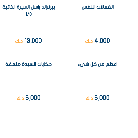
انفعالات النفس
بيرتراند راسل السيرة الذاتية
1/3
13,000
4,000
د.ك
د.ك
اعظم من كل شيء
حكايات السيدة ملعقة
5,000
5,000
د.ك
د.ك