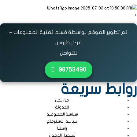
<
تم تطوير الموقع بواسطة قسم تقنية المعلومات –
مركز طروس
للتواصل
٩٨٧٥٣٤٩٠
روابط سريعة
من نحن
المدونة
سياسة الخصوصية
سياسة الاسترجاع
راسلنا
تسجيل الدخول