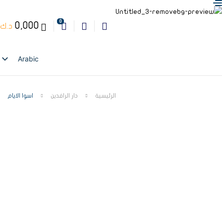
0
0,000
د.ك
Arabic
English
الرئيسية
دار الرافدين
اسوا الايام