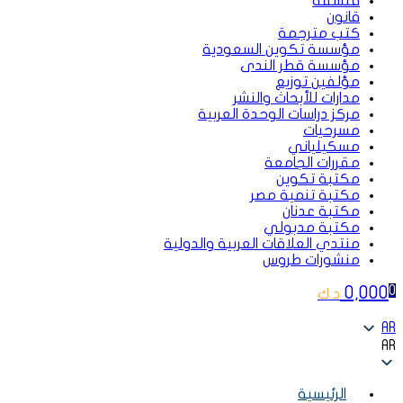
فلسفة
قانون
كتب مترجمة
مؤسسة تكوين السعودية
مؤسسة قطر الندى
مؤلفين توزيع
مدارات للأبحاث والنشر
مركز دراسات الوحدة العربية
مسرحيات
مسكيلياني
مقررات الجامعة
مكتبة تكوين
مكتبة تنمية مصر
مكتبة عدنان
مكتبة مدبولي
منتدي العلاقات العربية والدولية
منشورات طروس
0,000
0
د.ك
AR
AR
الرئيسية