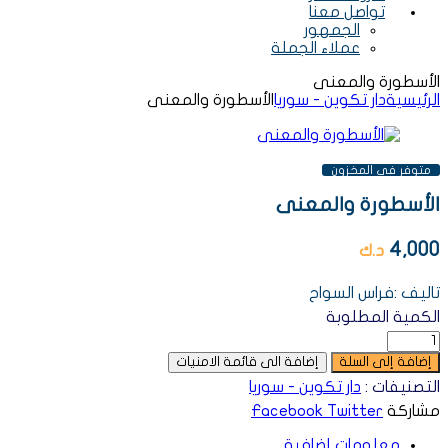
تواصل معنا
الجمهور
عملاء الجملة
الأسطورة والمعنى
الرئيسية
دار تكوين - سوريا
الأسطورة والمعنى
AVAILABILITY:
متوفر فى المخزون
الأسطورة والمعنى
4,000
د.ك
تاليف :فراس السواح
الكمية المطلوبة
إضافة إلى السلة
إضافة الى قائمة الامنيات
التصنيفات :
دار تكوين - سوريا
مشاركة
Twitter
Facebook
معلومات إضافية