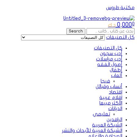
مكتبة طروس
Menu
0,000
0
د.ك
Search
Search
for:
كل التصنيفات
كل التصنيفات
أدب سجون
أدب مراسلات
أصول الفقه
أطفال
ألعاب
فيجا
أنساب وقبائل
اقتصاد
اقلام عربية
الأكثر مبيعا
الديانات
تعليمي
الرافدين
الشبكة العربية
الشبكة العربية للأبحاث والنشر
الصحافة والإعلام