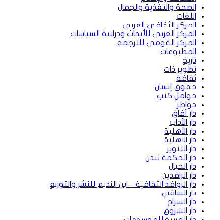
الصحة والتغذية والجمال
اللغات
المركز الثقافي العربي
المركز العربي للأبحاث ودراسة السياسات
المركز القومي للترجمة
المطبوعات
تاريخ
تطوير ذات
ثقافة
حقوق إنسان
حوامل كتب
خواطر
دار آفاق
دار الآداب
دار الأهلية
دار الاهلية
دار التنوير
دار الحكمة لندن
دار الخيال
دار الرافدين
دار الروافد الثقافية – ابن النديم للنشر والتوزيع
دار الساقي
دار السراج
دار الشروق
دار العربية للموسوعات