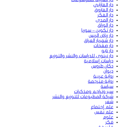
دار الفارابي
دار الفاروق
دار الفكر
دار المدى
دار الوراق
دار تكوين – سوريا
دار رياض الريس
دار شهريار العراق
دار صفحات
دار نابو
دار نينوى للدراسات والنشر والتوزيع
دراسات إسلامية
دكان طروس
ديوان
رواية عربية
رواية مترجمة
سياسة
سير وتراجم ومذكرات
شركة المطبوعات للتوزيع والنشر
شعر
علم إجتماع
علم نفس
علوم
فكر