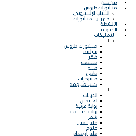
من نحن
منشورات طروس
الكتاب الإلكتروني
فهرس المنشورات
الأنشطة
المدونة
التصنيفات
Menu
منشورات طروس
سياسة
فكر
فلسفة
فلك
قانون
مسرحيات
كتب مترجمة
Menu
الديانات
تعليمي
رواية عربية
رواية مترجمة
شعر
علم نفس
علوم
علم إجتماع