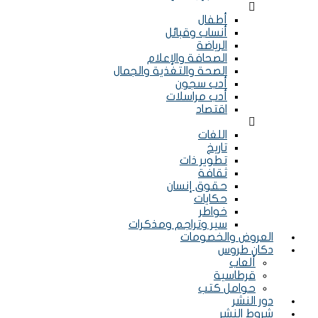
Menu
أطفال
أنساب وقبائل
الرياضة
الصحافة والإعلام
الصحة والتغذية والجمال
أدب سجون
أدب مراسلات
اقتصاد
Menu
اللغات
تاريخ
تطوير ذات
ثقافة
حقوق إنسان
حكايات
خواطر
سير وتراجم ومذكرات
العروض والخصومات
دكان طروس
ألعاب
قرطاسية
حوامل كتب
دور النشر
شروط النشر