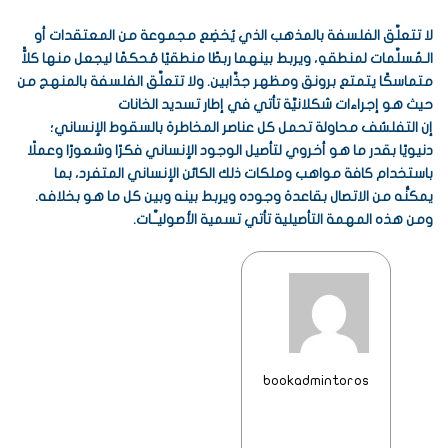
لا تتعلَّق الفلسفة بالمذهب الذي يُخضِع مجموعة من المعتقدات أو
الـمُسلَّمات لمنطقهِ، ويربط بينهما ربطًا منطقيًا مُحكمًا ليجعل منها كلاًّ
متماسكًا يتمتع برونق ومظهر جذَّابين. ولا تتعلَّق الفلسفة بالمنهج من
حيث هو إجراءات شكلانيَّة تأتي في إطار تسديد الخانات
إن التفلسُف محاولة تحمل كل عناصر المخاطرة بالسقوط الإنساني؛
دنيويًا بقدر ما هو أخروي لتأصيل الوجود الإنساني فكرًا وشعورًا وعملًا
باستخدام كافة مواهب وملكات ذلك الكائن الإنساني المتفرد، بما
يمكنُّه من الاتصال بقاعدة وجوده ويربط بينه وبين كل ما هو بخلافه.
ومن هذه المهمة التأصيلية تأتي تسمية الأصوليـَّـات.
bookadmintoros