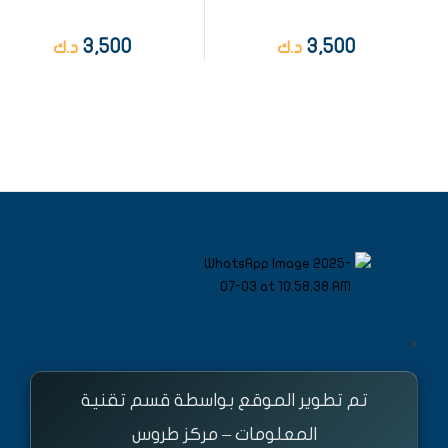
3,500
3,500
د.ك
د.ك
<
تم تطوير الموقع بواسطة قسم تقنية
المعلومات – مركز طروس