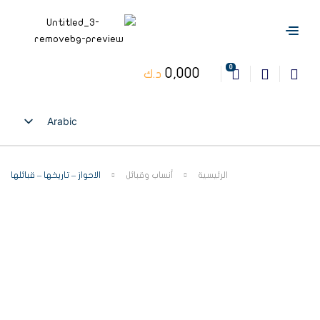
0
0,000
د.ك
Arabic
English
الرئيسية
أنساب وقبائل
الاحواز – تاريخها – قبائلها