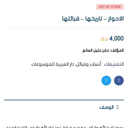
OUT OF STOCK
الاحواز – تاريخها – قبائلها
4,000
د.ك
المؤلف:
جابر جليل المانع
التصنيفات :
أنساب وقبائل
,
دار العربية للموسوعات
Twitter
Facebook
الوصف
يعود تاريخ الأهواز إلى عصور سحيقة. تجد ذكر الأهواز في التاريخ العربي