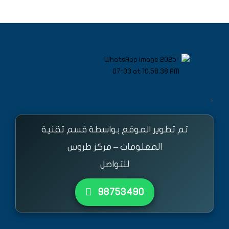
<
تم تطوير الموقع بواسطة قسم تقنية
المعلومات – مركز طروس
للتواصل
٩٨٧٥٣٤٩٠