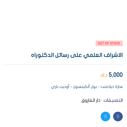
AVAILABILITY:
OUT OF STOCK
الاشراف العلمي على رسائل الدكتوراه
5,000
د.ك
سارة ديلامنت – بول أتكينسون – أوديت باري
التصنيفات :
دار الفاروق
Twitter
Facebook