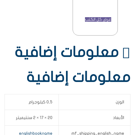
عرض كل الكتب
معلومات إضافية
معلومات إضافية
الوزن
0,5 كيلوجرام
الأبعاد
20 × 17 × 2 سنتيميتر
englishbookname
mf_shipping_english_name