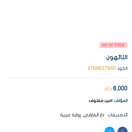
AVAILABILITY:
OUT OF STOCK
التائهون
الكود
9789953719191
6,000
د.ك
المؤلف:
امين معلوف
التصنيفات :
دار الفارابي
,
رواية عربية