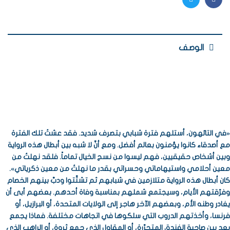
Twitter
Facebook
الوصف
«في التائهون، أستلهم فترة شبابي بتصرف شديد. فقد عشتُ تلك الفترة
مع أصدقاء كانوا يؤمنون بعالم أفضل. ومع أنَّ لا شبه بين أبطال هذه الرواية
وبين أشخاص حقيقيين، فهم ليسوا من نسج الخيال تماماً. فلقد نهلتُ من
معين أحلامي واستيهاماتي وحسراتي بقدر ما نهلتُ من معين ذكرياتي».
كان أبطال هذه الرواية متلازمين في شبابهم ثم تشتَّتوا ودبَّ بينهم الخصام
وفرّقتهم الأيام، وسيجتمع شملهم بمناسبة وفاة أحدهم. بعضهم أبى أن
يغادر وطنه الأم، وبعضهم الآخر هاجر إلى الولايات المتحدة، أو البرازيل، أو
فرنسا، وأخذتهم الدروب التي سلكوها في اتجاهات مختلفة. فماذا يجمع
بعد بين صاحبة الفندق المتحرِّرة، أو المقاول الذي جمع ثروة، أو الراهب الذي