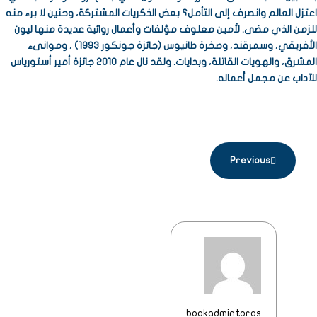
اعتزل العالم وانصرف إلى التأمل؟ بعض الذكريات المشتركة، وحنين لا برء منه
للزمن الذي مضى. لأمين معلوف مؤلفات وأعمال روائية عديدة منها ليون
الأفريقي، وسمرقند، وصخرة طانيوس (جائزة جونكور 1993) ، وموانىء
المشرق، والهويات القاتلة، وبدايات. ولقد نال عام 2010 جائزة أمير أستورياس
للآداب عن مجمل أعماله.
Previous
bookadmintoros