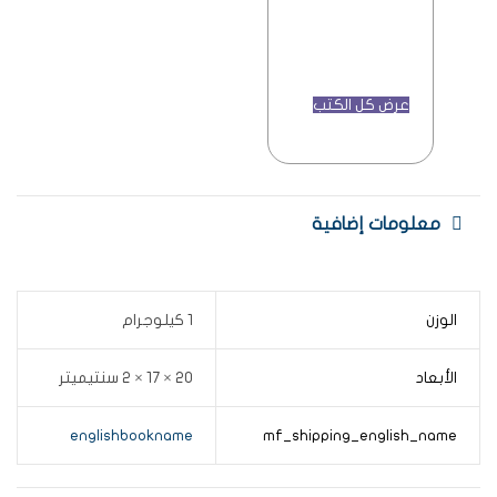
عرض كل الكتب
معلومات إضافية
الوزن
1 كيلوجرام
الأبعاد
20 × 17 × 2 سنتيميتر
englishbookname
mf_shipping_english_name