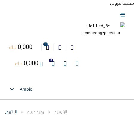
مكتبة طروس
0
0,000
د.ك
0
0,000
د.ك
Arabic
English
الرئيسية
رواية عربية
التائهون