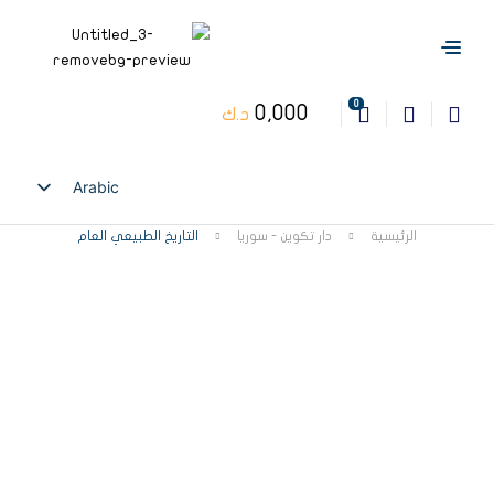
0
0,000
د.ك
Arabic
English
الرئيسية
دار تكوين - سوريا
التاريخ الطبيعي العام