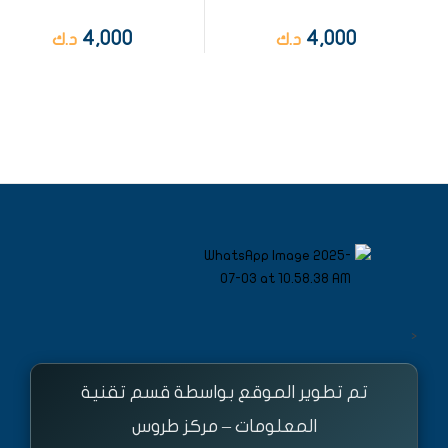
4,000
4,000
د.ك
د.ك
<
تم تطوير الموقع بواسطة قسم تقنية
المعلومات – مركز طروس