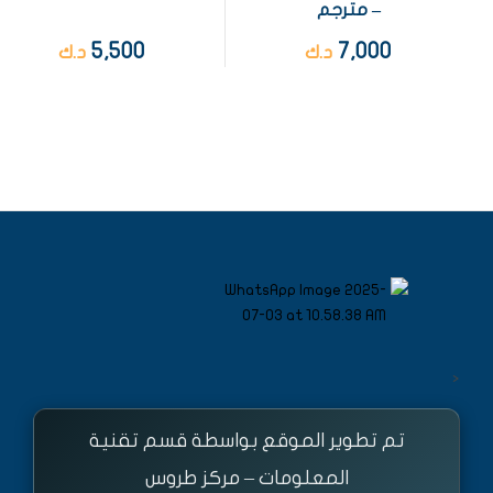
– مترجم
5,500
7,000
د.ك
د.ك
<
تم تطوير الموقع بواسطة قسم تقنية
المعلومات – مركز طروس