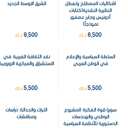
اشكاليات المصطلح وتعطل
الشرق الاوسط الجديد
النظرية النقدية(كتابات
أدونيس وجابر عصفور
نموذجاً)
9,500
6,500
د.ك
د.ك
السلطة السياسية والإعلام
نقد الثقافة الغربية: في
في الوطن العربي
الاستشراق والمركزية الاوروبية
5,500
5,500
د.ك
د.ك
سوريا قوة الفكرة: المشروع
التراث والحداثة: دراسات
الوطني والهندسات
ومناقشات
الدستورية للأنظمة السياسية