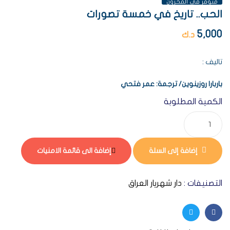
متوفر فى المخزون
الحب.. تاريخ في خمسة تصورات
5,000
د.ك
تاليف :
باربارا
روزينوين
/
ترجمة
:
عمر
فتحي
الكمية المطلوبة
إضافة إلى السلة
إضافة الى قائمة الامنيات
التصنيفات :
دار شهريار العراق
Twitter
Facebook