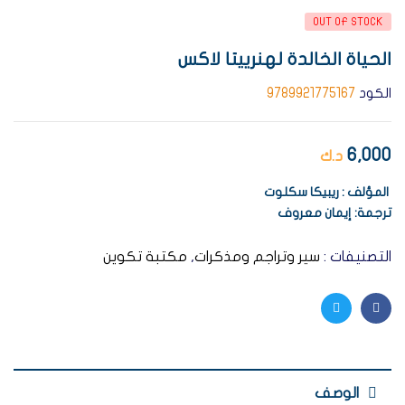
OUT OF STOCK
الحياة الخالدة لهنرييتا لاكس
الكود
9789921775167
6,000
د.ك
المؤلف : ريبيكا سكلوت
ترجمة: إيمان معروف
التصنيفات :
سير وتراجم ومذكرات
,
مكتبة تكوين
Twitter
Facebook
الوصف