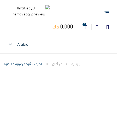
0
0,000
د.ك
Arabic
English
الرئيسية
دار آفاق
الخزى انشودة رعوية معاصرة