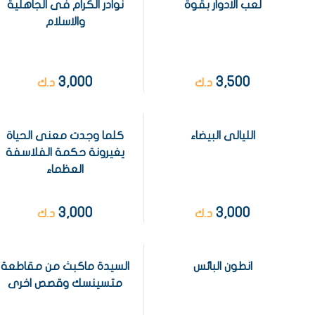
لعب الادوار بقوة
نوادر الكرام فى الجاهلية
والاسلام
3,000
3,500
د.ك
د.ك
الليالى البيضاء
كلما وجدت معنى الحياة
يغيرونة حكمة الفلاسفة
العظماء
3,000
3,000
د.ك
د.ك
انطون البائس
السيدة ماكبث من مقاطعة
متسينسك وقصص اخرى