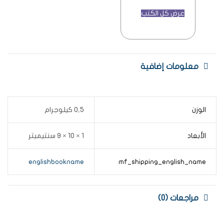
عرض كل الكتب
معلومات إضافية
الوزن
0,5 كيلوجرام
الأبعاد
1 × 10 × 9 سنتيميتر
englishbookname
mf_shipping_english_name
مراجعات (0)