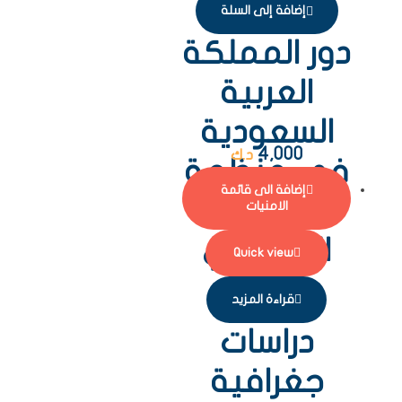
إضافة إلى السلة
دور المملكة
العربية
السعودية
4,000
د.ك
في منظمة
إضافة الى قائمة
المؤتمر
الامنيات
الإسلامي
Quick view
قراءة المزيد
دراسات
جغرافية