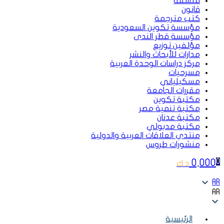
فلسفة
قانون
كتب مترجمة
مؤسسة تكوين السعودية
مؤسسة قطر الندى
مؤلفين توزيع
مدارات للأبحاث والنشر
مركز دراسات الوحدة العربية
مسرحيات
مسكيلياني
مقررات الجامعة
مكتبة تكوين
مكتبة تنمية مصر
مكتبة عدنان
مكتبة مدبولي
منتدي العلاقات العربية والدولية
منشورات طروس
0,000
0
د.ك
AR
AR
الرئيسية