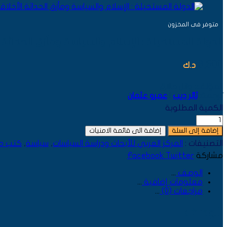
AVAILABILITY:
متوفر فى المخزون
الدولة المستحيلة : الإسلام والسياسة ومأزق الحداثة 
6,500
د.ك
المؤلف: وائل حلاق
ترجمة
:
ثائر ديب
|
عمرو عثمان
الكمية المطلوبة
إضافة إلى السلة
إضافة الى قائمة الامنيات
التصنيفات :
المركز العربي للأبحاث ودراسة السياسات
,
سياسة
,
كتب م
مشاركة
Twitter
Facebook
الوصف
معلومات إضافية
مراجعات (0)
الوصف