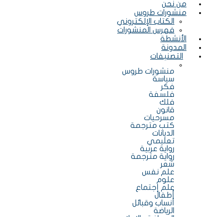
من نحن
منشورات طروس
الكتاب الإلكتروني
فهرس المنشورات
الأنشطة
المدونة
التصنيفات
منشورات طروس
سياسة
فكر
فلسفة
فلك
قانون
مسرحيات
كتب مترجمة
الديانات
تعليمي
رواية عربية
رواية مترجمة
شعر
علم نفس
علوم
علم إجتماع
أطفال
أنساب وقبائل
الرياضة