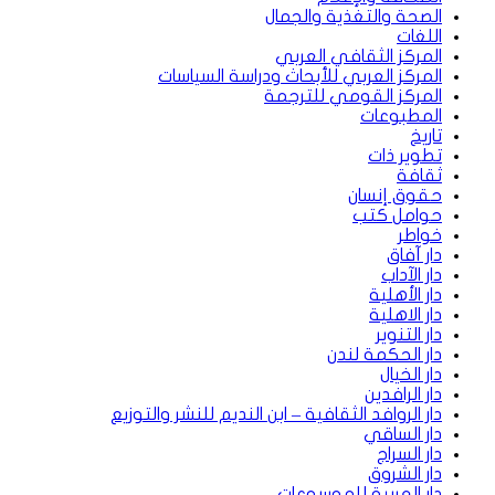
الصحة والتغذية والجمال
اللغات
المركز الثقافي العربي
المركز العربي للأبحاث ودراسة السياسات
المركز القومي للترجمة
المطبوعات
تاريخ
تطوير ذات
ثقافة
حقوق إنسان
حوامل كتب
خواطر
دار آفاق
دار الآداب
دار الأهلية
دار الاهلية
دار التنوير
دار الحكمة لندن
دار الخيال
دار الرافدين
دار الروافد الثقافية – ابن النديم للنشر والتوزيع
دار الساقي
دار السراج
دار الشروق
دار العربية للموسوعات