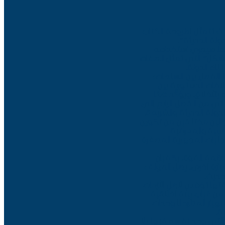
يث تتمثّل أطروحة الكتاب
لة الحديثة”.
ما سيجري استخدامه
لشكل” التي تمثّل الصفات
لك الدولة.
 الفصل بين السلطات؛
لافات الدستورية بين
الأخلاق. ويؤكّد هذا
اني من الفصل الرابع إلى
لدولة الحديثة والشريعة.
مجالين مختلفين من تكوين
سياسية والمعرفية
جليات المجهرية المصغّرة
ظمة القوّة، يكفيان
بعبارة أخرى، يصل المؤلف
حديث.
تها تؤسّس لأصل الأزمات
من غياب بيئة أخلاقية
هيار المطّرد للوحدات
ة.
 التي وجد نفسه فيها بلا