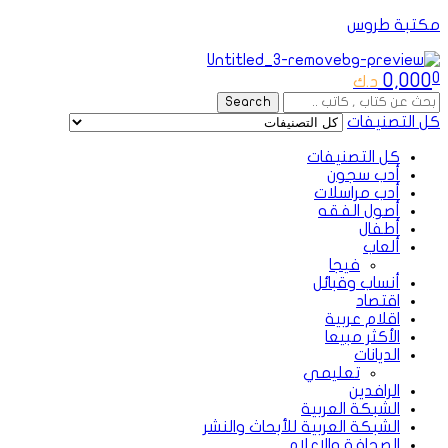
مكتبة طروس
Menu
0,000
0
د.ك
Search
Search
for:
كل التصنيفات
كل التصنيفات
أدب سجون
أدب مراسلات
أصول الفقه
أطفال
ألعاب
فيجا
أنساب وقبائل
اقتصاد
اقلام عربية
الأكثر مبيعا
الديانات
تعليمي
الرافدين
الشبكة العربية
الشبكة العربية للأبحاث والنشر
الصحافة والإعلام