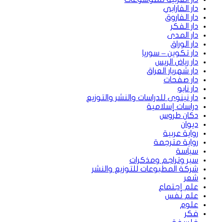
دار الفارابي
دار الفاروق
دار الفكر
دار المدى
دار الوراق
دار تكوين – سوريا
دار رياض الريس
دار شهريار العراق
دار صفحات
دار نابو
دار نينوى للدراسات والنشر والتوزيع
دراسات إسلامية
دكان طروس
ديوان
رواية عربية
رواية مترجمة
سياسة
سير وتراجم ومذكرات
شركة المطبوعات للتوزيع والنشر
شعر
علم إجتماع
علم نفس
علوم
فكر