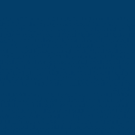
لاقي ” لأستاذ الدراسات الإسلامية وائل حلاق ضمن سلسلة “ترجمان” ح
ي على تناقض داخلي؛ وذلك بحسب أيّ تعريف سائد لما تمثّله “الدو
ف “الحكم الإسلامي النموذجي”، ويرسم حدود مفهوم “النموذج” ك
ثاني الدولة الحديثة،”الدولة الحديثة النموذجية”، ويحدّد “خصائص ا
الوقت عينه بالتغيرات المتزامنة والتنوّعات المتلاحقة في تكوين ت
ة”، فيناقش مفاهيم الإرادة السيادية وحكم القانون في ما يخصّ مبدأ
لكلٍّ من الدولة الحديثة والحكم الإسلامي، وتسليط الضوء على الاخت
 الرابع “القانوني والسياسي والأخلاقي”، معنى القانون وعلاقته ب
لدولة الحديثة والحكم الإسلامي. وسيتحوّل هذا العرض في الجزء الث
 بفعل التباينات السياسية كاشفةً عن مجالٍ آخر من عدم التوافق بين ا
ت” أنّ الدولة القومية الحديثة والحكم الإسلامي يميلان إلى إنتاج 
ينًا كبيرًا، الأمر الذي يولّد نوعين مختلفين من التصورات الأخلاقية وال
لدولة القومية الحديثة ونظرائهم في الحكم الإسلامي إنّما تمثّل الت
 والفكرية.
نّ الأشكال الحديثة للعولمة ووضع الدولة في هذه الأشكال المتعا
 غير قابل للاستمرار على المدى البعيد هذا إذا أمكن قيامه أصلًا. و
م الإسلامي لا يستطيع الاستمرار نظرًا للظروف السائدة في العالم ال
 مآزق أخلاقية حديثة مع الإشارة إلى أسسها المعرفية والبنيوية بصف
ويرى المؤلف أنّ استحالة فكرة الحكم الإسلامي ناتجة بصورة مباشرة 
هذه الاستحالة هي تجلٍّ آخر لعدة مشاكل أخرى ليس أقلّها شأنًا الان
 هو أكثر أهمية من ذلك، وهو الدمار الشامل للموائل الطبيعية والبيئ
لعربي بالإحباط واليأس من عدم قدرته على الفكاك من ورطة الحداثة