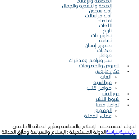
الصحافة والإعلام
الصحة والتغذية والجمال
أدب سجون
أدب مراسلات
اقتصاد
اللغات
تاريخ
تطوير ذات
ثقافة
حقوق إنسان
حكايات
خواطر
سير وتراجم ومذكرات
العروض والخصومات
دكان طروس
ألعاب
قرطاسية
حوامل كتب
دور النشر
شروط النشر
تواصل معنا
الجمهور
عملاء الجملة
الدولة المستحيلة : الإسلام والسياسة ومأزق الحداثة الأخلاقي
الرئيسية
سياسة
الدولة المستحيلة : الإسلام والسياسة ومأزق الحداثة 