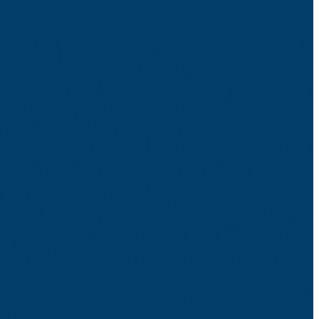
الوصف
جاء كتاب” الدولة المستحيلة: الإسلام والسياسة ومأزق الحداثة الأخ
الرئيسة في أنّ مفهوم “الدولة الإسلامية” مستحيل التحقّق وينطو
وردَ الكتاب في سبعة فصول؛ يتناول الفصل الأوّل “مقدمات” وص
بوصفه مفهومًا مركزيًّا في أطروحة الكتاب الكلّية. ويصف الفصل ال
الجوهرية للدولة الحديثة. ويقوم بتفكيك تلك الخصائص، معترفًا في 
أمّا الفصل الثالث “الفصل بين السلطات: حكم القانون أم حكم الدول
هادفًا من وراء هذه المناقشة إلى استعراض الأطر والبنى الدستورية 
نظامَي الحكم هذين. واعتمادًا على هذه الاختلافات، يستكشف الفصل
العرض الفلسفي أساسًا الاختلافات النوعية بين المفهوم الأخلاقي ل
عرضٍ ذي طابع سياسي. وستتعزّز هذه التباينات القانونية – الأخلاقية
ويرى الفصل الخامس “الذات السياسية والتقنيات الأخلاقية لدى الذا
الذاتية، وأنّ الذوات التي ينتجها هذان المجالان النموذجيان تتباين تبا
والنفسية والاجتماعية للعالم. وتلك الاختلافات العميقة بين أفراد ا
للاختلافات الكونية المادية والبنيوية والدستورية، وكذلك الفلسفية
ويحاجج الفصل السادس “عولمة تضرب حصارها واقتصاد أخلاقي” في أ
لجعل أيّ صورة من الحكم الإسلامي إمّا أمرًا مستحيل التحقّق، وإمّا
إلى نتيجة مفادها: إذا جرى أخذ كلّ العوامل في الحسبان، فإنّ الحك
ويختم الكاتب بالفصل السابع “النطاق المركزي للأخلاقي”، متفحّصًا
الأخلاقية التي واجهتها الحداثة في كلّ صورها الشرقية والغربية. 
مواتية تستطيع أن تلبّي أدنى معايير ذلك الحكم وتوقعاته، ويرى أنّ 
الاجتماعية العضوية ونشأة أنماط اقتصادية استبدادية، إضافةً إلى ما
لا يهدف هذا الكتاب كما يصرّح مؤلفه إلى إصابة القارئ المسلم وا