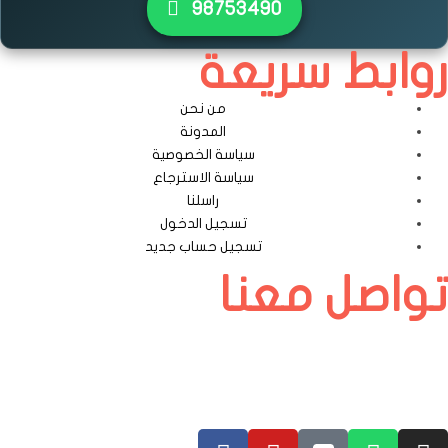
٩٨٧٥٣٤٩٠
روابط سريعة
من نحن
المدونة
سياسة الخصوصية
سياسة الاسترجاع
راسلنا
تسجيل الدخول
تسجيل حساب جديد
تواصل معنا
الكويت – الري -قطعة 1 – قسيمة 1537 – مقابل مجمع الأفنيوز بجانب الرمال
الذهبية
رقم الهاتف : 0096590090146