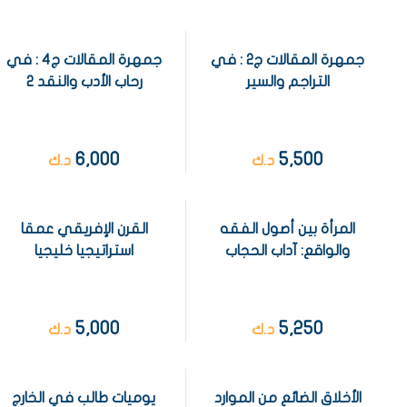
جمهرة المقالات ج2 : في
جمهرة المقالات ج4 : في
التراجم والسير
رحاب الأدب والنقد 2
6,000
5,500
د.ك
د.ك
المرأة بين أصول الفقه
القرن الإفريقي عمقا
والواقع: آداب الحجاب
استراتيجيا خليجيا
5,000
5,250
د.ك
د.ك
الأخلاق الضائع من الموارد
يوميات طالب في الخارج