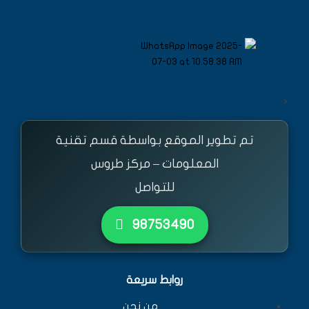
<
تم تطوير الموقع بواسطة قسم تقنية
المعلومات – مركز طروس
للتواصل
٩٨٧٥٣٤٩٠
روابط سريعة
من نحن