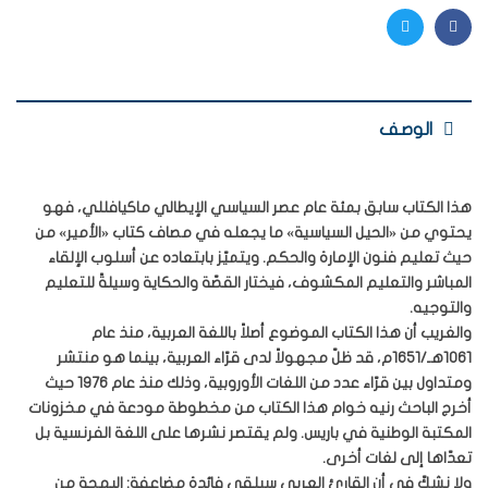
Twitter
Facebook
الوصف
هذا الكتاب سابق بمئة عام عصر السياسي الإيطالي ماكيافللي، فهو
يحتوي من «الحيل السياسية» ما يجعله في مصاف كتاب «الأمير» من
حيث تعليم فنون الإمارة والحكم. ويتميّز بابتعاده عن أسلوب الإلقاء
المباشر والتعليم المكشوف، فيختار القصّة والحكاية وسيلةً للتعليم
والتوجيه.
والغريب أن هذا الكتاب الموضوع أصلاً باللغة العربية، منذ عام
1061هـ/1651م، قد ظلّ مجهولاً لدى قرّاء العربية، بينما هو منتشر
ومتداول بين قرّاء عدد من اللغات الأوروبية، وذلك منذ عام 1976 حيث
أخرج الباحث رنيه خوام هذا الكتاب من مخطوطة مودعة في مخزونات
المكتبة الوطنية في باريس. ولم يقتصر نشرها على اللغة الفرنسية بل
تعدّاها إلى لغات أخرى.
ولا نشكّ في أن القارئ العربي سيلقى فائدة مضاعفة: البهجة من