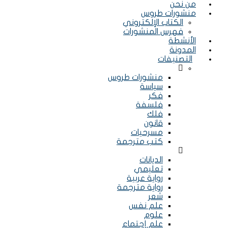
من نحن
منشورات طروس
الكتاب الإلكتروني
فهرس المنشورات
الأنشطة
المدونة
التصنيفات
Menu
منشورات طروس
سياسة
فكر
فلسفة
فلك
قانون
مسرحيات
كتب مترجمة
Menu
الديانات
تعليمي
رواية عربية
رواية مترجمة
شعر
علم نفس
علوم
علم إجتماع