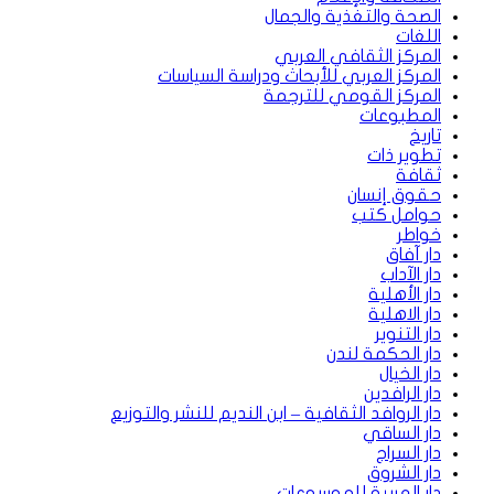
الصحة والتغذية والجمال
اللغات
المركز الثقافي العربي
المركز العربي للأبحاث ودراسة السياسات
المركز القومي للترجمة
المطبوعات
تاريخ
تطوير ذات
ثقافة
حقوق إنسان
حوامل كتب
خواطر
دار آفاق
دار الآداب
دار الأهلية
دار الاهلية
دار التنوير
دار الحكمة لندن
دار الخيال
دار الرافدين
دار الروافد الثقافية – ابن النديم للنشر والتوزيع
دار الساقي
دار السراج
دار الشروق
دار العربية للموسوعات