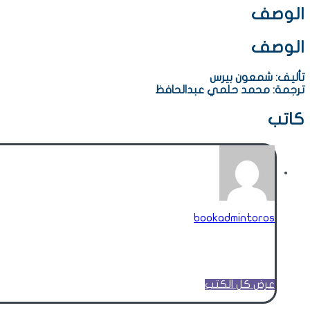
الوصف
الوصف
تأليف: شمعون بيرس
ترجمة: محمد حلمي عبدالحافظ
كاتب
bookadmintoros
عرض كل الكتب