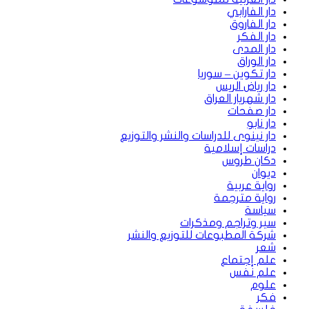
دار الفارابي
دار الفاروق
دار الفكر
دار المدى
دار الوراق
دار تكوين – سوريا
دار رياض الريس
دار شهريار العراق
دار صفحات
دار نابو
دار نينوى للدراسات والنشر والتوزيع
دراسات إسلامية
دكان طروس
ديوان
رواية عربية
رواية مترجمة
سياسة
سير وتراجم ومذكرات
شركة المطبوعات للتوزيع والنشر
شعر
علم إجتماع
علم نفس
علوم
فكر