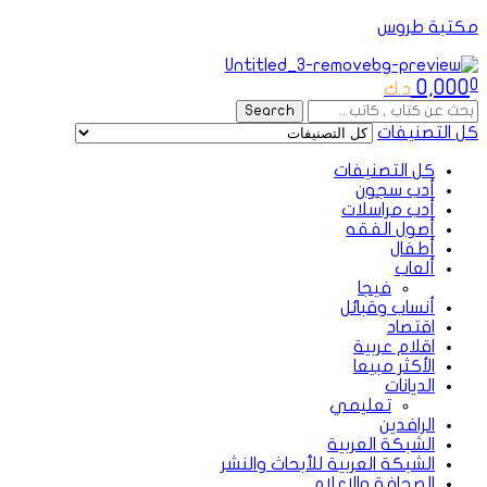
مكتبة طروس
Menu
0,000
0
د.ك
Search
Search
for:
كل التصنيفات
كل التصنيفات
أدب سجون
أدب مراسلات
أصول الفقه
أطفال
ألعاب
فيجا
أنساب وقبائل
اقتصاد
اقلام عربية
الأكثر مبيعا
الديانات
تعليمي
الرافدين
الشبكة العربية
الشبكة العربية للأبحاث والنشر
الصحافة والإعلام