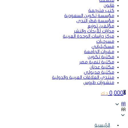
فلسفة
قانون
كتب مترجمة
مؤسسة تكوين السعودية
مؤسسة قطر الندى
مؤلفين توزيع
مدارات للأبحاث والنشر
مركز دراسات الوحدة العربية
مسرحيات
مسكيلياني
مقررات الجامعة
مكتبة تكوين
مكتبة تنمية مصر
مكتبة عدنان
مكتبة مدبولي
منتدي العلاقات العربية والدولية
منشورات طروس
0,000
0
د.ك
AR
AR
الرئيسية