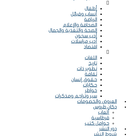
Menu
أطفال
أنساب وقبائل
الرياضة
الصحافة والإعلام
الصحة والتغذية والجمال
أدب سجون
أدب مراسلات
اقتصاد
Menu
اللغات
تاريخ
تطوير ذات
ثقافة
حقوق إنسان
حكايات
خواطر
سير وتراجم ومذكرات
العروض والخصومات
دكان طروس
ألعاب
قرطاسية
حوامل كتب
دور النشر
شروط النشر