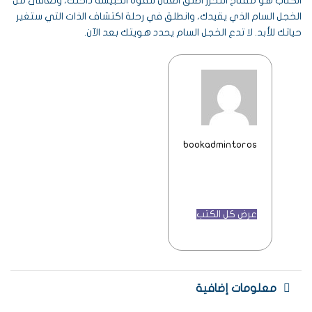
الكتاب هو مفتاح التحرر اطلق العنان للقوة الحبيسة داخلك، وتعافى من
الخجل السام الذي يقيدك، وانطلق في رحلة اكتشاف الذات التي ستغير
حياتك للأبد. لا تدع الخجل السام يحدد هويتك بعد الآن.
bookadmintoros
عرض كل الكتب
معلومات إضافية