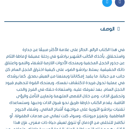
Twitter
Facebook
الوصف
في هذا الكتاب الرائع، الحائز على علامة الأكثر مبيعًا عن جدارة
واستحقاق، يأخذك الكاتب الشهير برادشو في رحلة عميقة لإماطة اللثام
عن جذور الخجل المخفية ويمنحك الأدوات اللازمة للشفاء والنمو واعتناق
ذاتك الحقيقية. يسلط برادشو الضوء على كيفية اختراق الخجل السام كل
جانب من حياتنا، ما يقيد إمكاناتنا ويمنعنا من العيش بصدق. كما يرشدك
في عملية تحول فريدة لاكتشاف نفسك، ويمنحك القوة لتحطيم قيود
الخجل السام، بعد تعرفك عليه، واستعادة حقك في الفرح والحب
وتحقيق الذات، ومن خلال القصص الملهمة وتمارين التأمل والرؤى
الثاقبة، يقدم الكتاب خارطة طريق نحو قبول الذات وحبها. وستساعدك
تقنيات برادشو الثورية على مواجهة أشباح الماضي، وشفاء الجروح
العاطفية. وتعزيز مرونتك، وسواء كنت تعاني من صدمات الطفولة، أو
تكافح للتخلص من الإدمان أو تتوق لعيش حياة ذات مغزى، فإن هذا