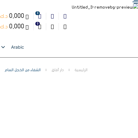
0
0,000
د.ك
0
0,000
د.ك
Arabic
English
الرئيسية
دار آفاق
الشفاء من الخجل السام