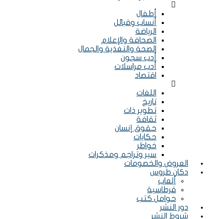
Menu
أطفال
أنساب وقبائل
الرياضة
الصحافة والإعلام
الصحة والتغذية والجمال
أدب سجون
أدب مراسلات
اقتصاد
Menu
اللغات
تاريخ
تطوير ذات
ثقافة
حقوق إنسان
حكايات
خواطر
سير وتراجم ومذكرات
العروض والخصومات
دكان طروس
ألعاب
قرطاسية
حوامل كتب
دور النشر
شروط النشر