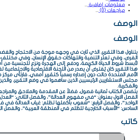
معلومات إضافية
مراجعات (0)
الوصف
الوصف
يتناول هذا التقرير، الذي ثارت في وجهه موجة من الاحتجاج والغضب 
الفرص، وفي تعثر التنمية وانتهاكات حقوق الإنسان، وفي مختل
لأبسط شروط الحياة الكريمة، ودفع إلى الهجرة ونزع للجنسية من أهل 
الأمم المتحدة حالت دون إصداره رسمياً كتقرير أممي، فارتأى مركز د
مجلس الاستشاريين الرئيسيين الذين ساهموا في وضع التقرير، والذي
والفكرية.
يتضمن الكتاب ثمانية فصول، فضلاً عن المقدمة والملاحق والمراج
الفصل الاول بعنوان: “في مفهوم العدالة”، والفصل الثاني: “العدل ب
الواحد”، والفصل الرابع: “شعوب بأكملها تظلم: غياب العدالة في ف
السادس: “الأسباب الخارجية للظلم في المنطقة العربية”، والفصل الس
كاتب