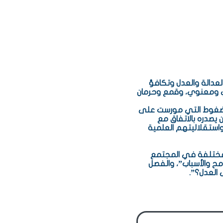
لعدالة والعدل وتكافؤ
ي ومعنوي، وقمع وحرمان
غرب آسيا في الأمم المتحدة (الايسكوا) عام 2016، لكن الاعتراضات والضغوط التي مورست على
 يصدره بالاتفاق مع
واستقلاليتهم العلمية
 المختلفة في المجتمع
مح والأسباب”، والفصل
 العدل؟”.