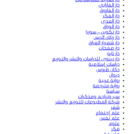
دار الفارابي
دار الفاروق
دار الفكر
دار المدى
دار الوراق
دار تكوين – سوريا
دار رياض الريس
دار شهريار العراق
دار صفحات
دار نابو
دار نينوى للدراسات والنشر والتوزيع
دراسات إسلامية
دكان طروس
ديوان
رواية عربية
رواية مترجمة
سياسة
سير وتراجم ومذكرات
شركة المطبوعات للتوزيع والنشر
شعر
علم إجتماع
علم نفس
علوم
فكر