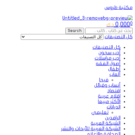
مكتبة طروس
Menu
0,000
0
د.ك
Search
Search
for:
كل التصنيفات
كل التصنيفات
أدب سجون
أدب مراسلات
أصول الفقه
أطفال
ألعاب
فيجا
أنساب وقبائل
اقتصاد
اقلام عربية
الأكثر مبيعا
الديانات
تعليمي
الرافدين
الشبكة العربية
الشبكة العربية للأبحاث والنشر
الصحافة والإعلام