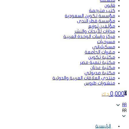
فلسفة
قانون
كتب مترجمة
مؤسسة تكوين السعودية
مؤسسة قطر الندى
مؤلفين توزيع
مدارات للأبحاث والنشر
مركز دراسات الوحدة العربية
مسرحيات
مسكيلياني
مقررات الجامعة
مكتبة تكوين
مكتبة تنمية مصر
مكتبة عدنان
مكتبة مدبولي
منتدي العلاقات العربية والدولية
منشورات طروس
0,000
0
د.ك
AR
AR
الرئيسية