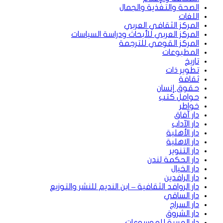
الصحة والتغذية والجمال
اللغات
المركز الثقافي العربي
المركز العربي للأبحاث ودراسة السياسات
المركز القومي للترجمة
المطبوعات
تاريخ
تطوير ذات
ثقافة
حقوق إنسان
حوامل كتب
خواطر
دار آفاق
دار الآداب
دار الأهلية
دار الاهلية
دار التنوير
دار الحكمة لندن
دار الخيال
دار الرافدين
دار الروافد الثقافية – ابن النديم للنشر والتوزيع
دار الساقي
دار السراج
دار الشروق
دار العربية للموسوعات