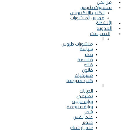
من نحن
منشورات طروس
الكتاب الإلكتروني
فهرس المنشورات
الأنشطة
المدونة
التصنيفات
Menu
منشورات طروس
سياسة
فكر
فلسفة
فلك
قانون
مسرحيات
كتب مترجمة
Menu
الديانات
تعليمي
رواية عربية
رواية مترجمة
شعر
علم نفس
علوم
علم إجتماع