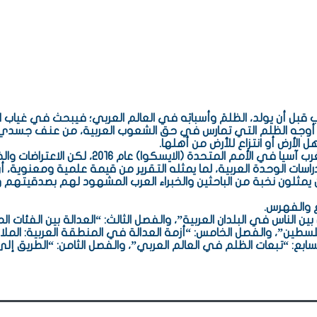
قبل أن يولد، الظلمَ وأسبابَه في العالم العربي؛ فيبحث في غياب ا
ف أوجه الظلم التي تمارس في حق الشعوب العربية، من عنف جسد
الأرض أو انتزاع للأرض من أهلها.
هذا التقرير كان يُفترض أن يصدر من اللجنة الاقتصادية والاجتماعية ل
راسات الوحدة العربية، لما يمثله التقرير من قيمة علمية ومعنوية، أن
ن يمثلون نخبة من الباحثين والخبراء العرب المشهود لهم بصدقيتهم 
ع والفهرس.
ين الناس في البلدان العربية”، والفصل الثالث: “العدالة بين الفئات
لسطين”، والفصل الخامس: “أزمة العدالة في المنطقة العربية: الملا
ابع: “تبعات الظلم في العالم العربي”، والفصل الثامن: “الطريق إلى