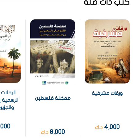
كتب ذات صلة
الرحلات 
ورقات مشرفية
معضلة فلسطين
الرسمية إ
والجزيرة
,000
4,000
د.ك
8,000
د.ك