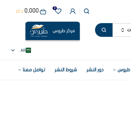
0
0,000
د.ك
ت
AR
EN
 طروس
دور النشر
شروط النشر
تواصل معنا