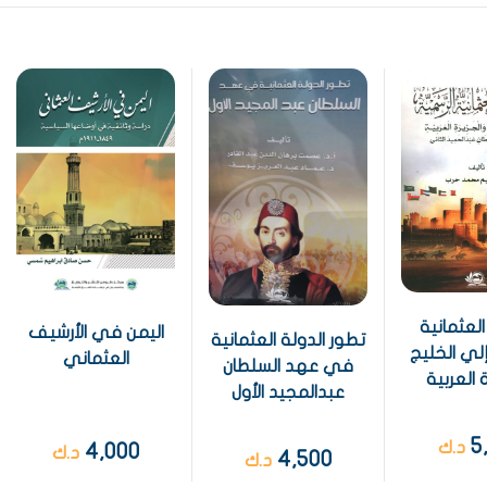
العثمانية
اليمن في الأرشيف
تطور الدولة العثمانية
لي الخليج
العثماني
في عهد السلطان
 العربية
عبدالمجيد الأول
5
د.ك
4,000
د.ك
4,500
د.ك