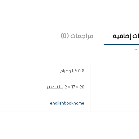
ت إضافية
مراجعات (0)
0,5 كيلوجرام
20 × 17 × 2 سنتيميتر
englishbookname