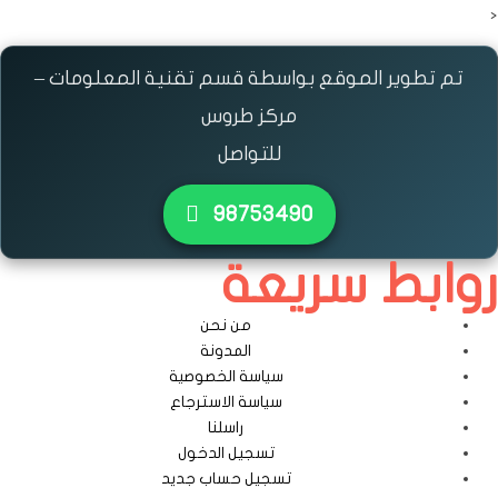
<
تم تطوير الموقع بواسطة قسم تقنية المعلومات –
مركز طروس
للتواصل
٩٨٧٥٣٤٩٠
روابط سريعة
من نحن
المدونة
سياسة الخصوصية
سياسة الاسترجاع
راسلنا
تسجيل الدخول
تسجيل حساب جديد