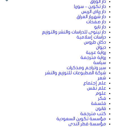
دار الوراق
دار تكوين – سوريا
دار رياض الريس
دار شهريار العراق
دار صفحات
دار نابو
دار نينوى للدراسات والنشر والتوزيع
دراسات إسلامية
دكان طروس
ديوان
رواية عربية
رواية مترجمة
سياسة
سير وتراجم ومذكرات
شركة المطبوعات للتوزيع والنشر
شعر
علم إجتماع
علم نفس
علوم
فكر
فلسفة
قانون
كتب مترجمة
مؤسسة تكوين السعودية
مؤسسة قطر الندى