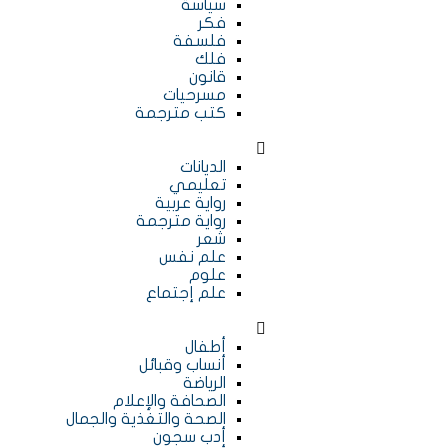
سياسة
فكر
فلسفة
فلك
قانون
مسرحيات
كتب مترجمة
الديانات
تعليمي
رواية عربية
رواية مترجمة
شعر
علم نفس
علوم
علم إجتماع
أطفال
أنساب وقبائل
الرياضة
الصحافة والإعلام
الصحة والتغذية والجمال
أدب سجون