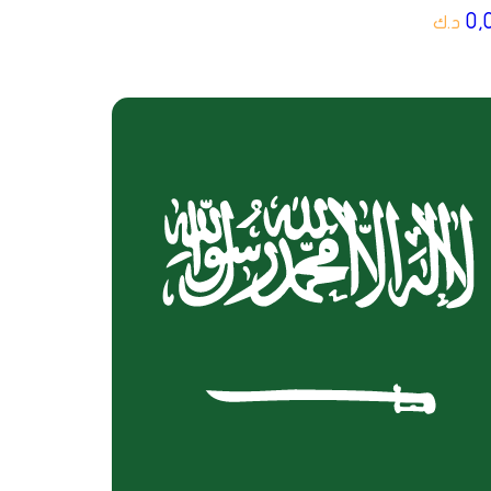
0,
د.ك