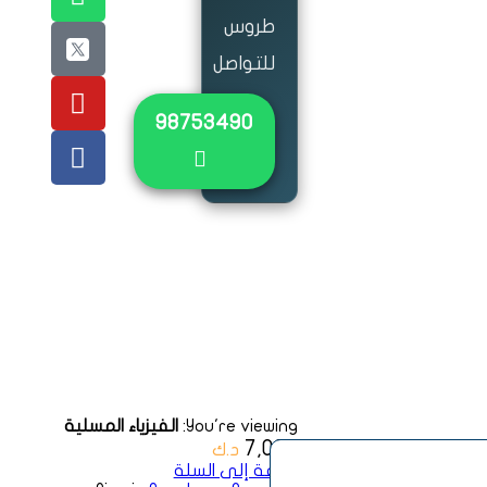
طروس
للتواصل
٩٨٧٥٣٤٩٠
جميع
الحقوق
محفوظة
لمكتبة
طروس ©
2023
You're viewing:
الفيزياء المسلية
7,000
د.ك
إضافة إلى السلة