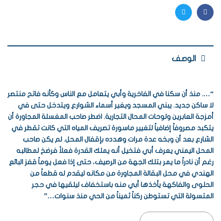
Twitter
Facebook
الوصف
“…. منذ أن سكنا في الفاخرية وأبي يتعامل مع الناس وكأنه فاتح منتصر
لا ساكن جديد. يبني المسجد ويغير أسماء الشوارع ويتدخل حتى في
أمزجة العابرين ولوحات المحال التجارية. اضطر صاحب المغسلة المجاورة أن
يتكبد مصروفاً إضافياً لتغيير ماسورة تصريف المياه التي كانت تقطر في
الشارع بعد أن وبخه عدة مرات وهدده بإقفال المحل. لم يكن صاحب
المحل اليمني يعرف أبي فتخيل أنه يملك القدرة فعلاً فرضخ لمطالبه
رغم أن نادراً ما يمر بتلك الجهة من الرصيف، حتى إذا فعل يوماً قفز البائع
الهندي في محل البقالة المجاورة من مكانه ليقدم له قطعاً من
الحلوى والفاكهة يأخذها أبي منه باستخفاف ليلقيها في حجر
المتسولة التي تستوطن ركناً ثميناً من الحي منذ سنوات…”