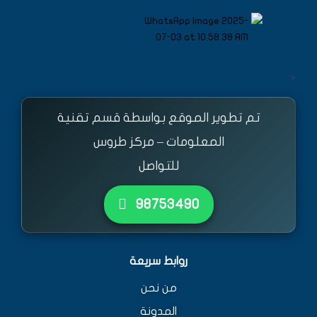
<
تم تطوير الموقع بواسطة قسم تقنية
المعلومات – مركز طروس
للتواصل
٩٨٧٥٣٤٩٠
روابط سريعة
من نحن
المدونة