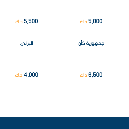
5,500
5,000
د.ك
د.ك
جمهورية كأن
البراني
4,000
6,500
د.ك
د.ك