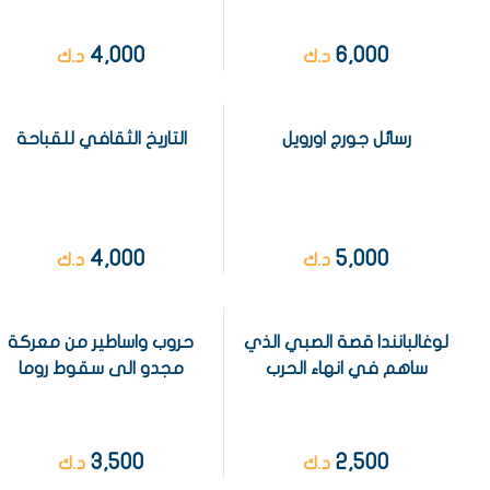
4,000
6,000
د.ك
د.ك
رسائل جورج اورويل
التاريخ الثقافي للقباحة
4,000
5,000
د.ك
د.ك
لوغالبانندا قصة الصبي الذي
حروب واساطير من معركة
ساهم في انهاء الحرب
مجدو الى سقوط روما
3,500
2,500
د.ك
د.ك