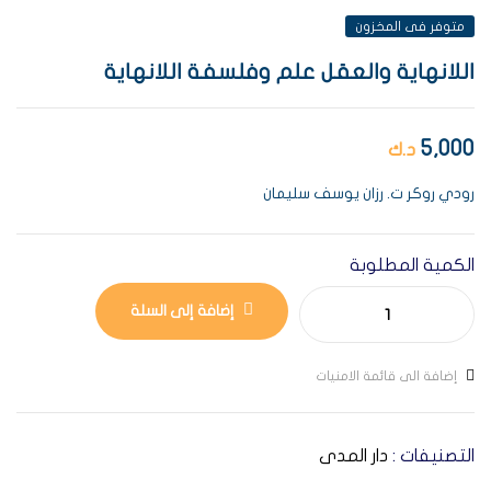
متوفر فى المخزون
اللانهاية والعقل علم وفلسفة اللانهاية
5,000
د.ك
رودي روكر ت. رزان يوسف سليمان
الكمية المطلوبة
إضافة إلى السلة
إضافة الى قائمة الامنيات
التصنيفات :
دار المدى