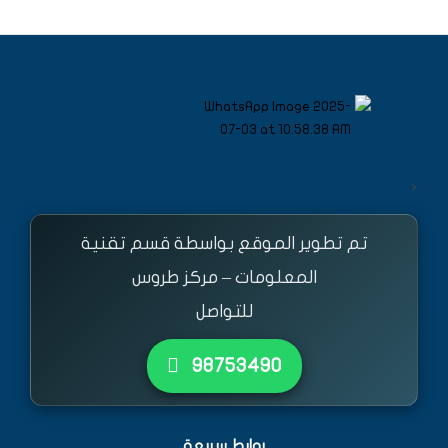
<
تم تطوير الموقع بواسطة قسم تقنية
المعلومات – مركز طروس
للتواصل
٩٨٧٥٣٤٩٠
روابط سريعة