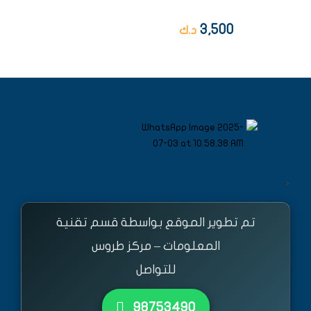
3,500
د.ك
<
تم تطوير الموقع بواسطة قسم تقنية
المعلومات – مركز طروس
للتواصل
٩٨٧٥٣٤٩٠