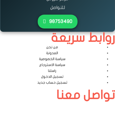
للتواصل
٩٨٧٥٣٤٩٠
روابط سريعة
من نحن
المدونة
سياسة الخصوصية
سياسة الاسترجاع
راسلنا
تسجيل الدخول
تسجيل حساب جديد
تواصل معنا
الكويت – الري -قطعة 1 – قسيمة 1537 – مقابل مجمع الأفنيوز بجانب الرمال
الذهبية