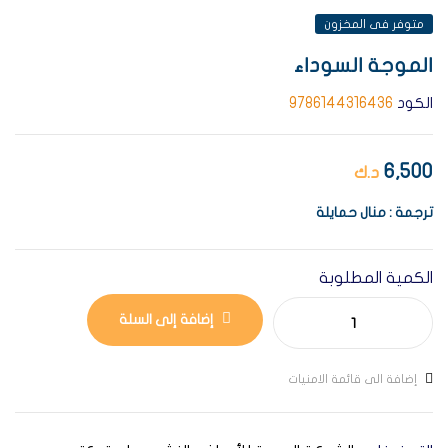
متوفر فى المخزون
الموجة السوداء
الكود
9786144316436
6,500
د.ك
ترجمة : منال حمايلة
الكمية المطلوبة
إضافة إلى السلة
إضافة الى قائمة الامنيات