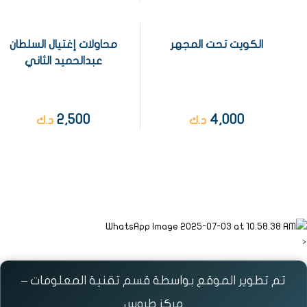
الكويت تحت المجهر
محاولات إغتيال السلطان
عبدالحميد الثاني
2,500
4,000
د.ك
د.ك
<
تم تطوير الموقع بواسطة قسم تقنية المعلومات –
مركز طروس