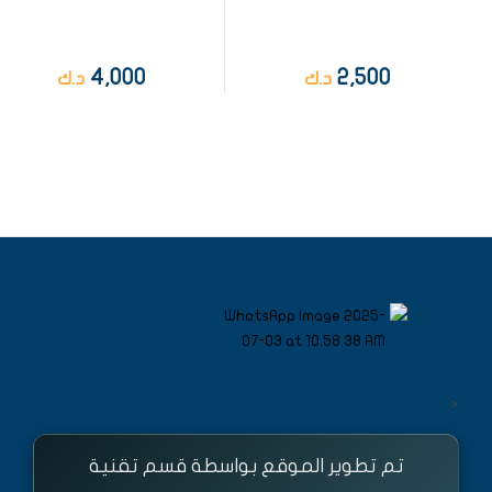
4,000
2,500
د.ك
د.ك
<
تم تطوير الموقع بواسطة قسم تقنية