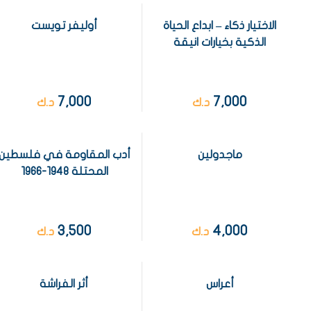
الاختيار ذكاء – ابداع الحياة
أوليفر تويست
الذكية بخيارات انيقة
7,000
7,000
د.ك
د.ك
ماجدولين
أدب المقاومة في فلسطين
المحتلة 1948-1966
3,500
4,000
د.ك
د.ك
أعراس
أثر الفراشة