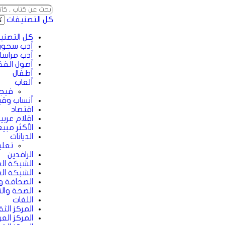
كل التصنيفات
كل التصني
أدب سجون
أدب مراسل
أصول الفق
أطفال
ألعاب
فيجا
أنساب وقبا
اقتصاد
اقلام عربي
الأكثر مبيع
الديانات
تعل
الرافدين
الشبكة الع
الشبكة الع
الصحافة وا
الصحة والت
اللغات
المركز الث
المركز الع