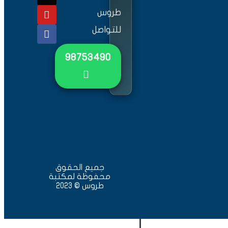
طروس
، لكن في غلبة الشهوات
للتواصل
حوال هي تعبير عن غلبة
 والظلم والانتقام
٩٨٧٥٣٤٩٠
 والغرب اتبع سادته
ج الفكر والتلقي محتلاً
تعادهم عن قبول الحق
تسامي الإنساني، ووجود
جميع الحقوق
محفوظة لمكتبة
طروس © 2023