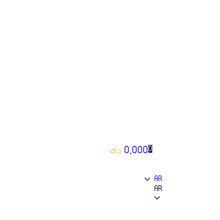
0,000
0
د.ك
AR
AR