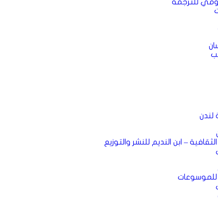
قومي للترجمة
ت
ان
ب
 لندن
 الثقافية – ابن النديم للنشر والتوزيع
ة للموسوعات