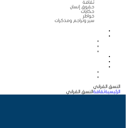
ثقافة
حقوق إنسان
حكايات
خواطر
سير وتراجم ومذكرات
النسق القراني
الرئيسية
ثقافة
النسق القراني
متوفر فى المخزون
النسق القراني