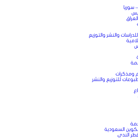
– سوريا
ريس
العراق
للدراسات والنشر والتوزيع
لامية
س
جمة
م ومذكرات
بوعات للتوزيع والنشر
ع
مة
وين السعودية
ر الندى