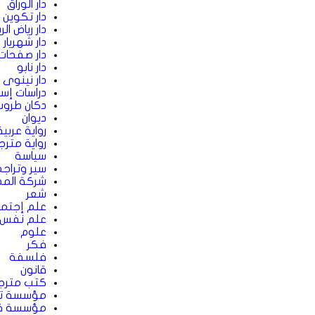
دار الوراق
دار تكوين 
دار رياض ال
دار شهريار 
دار صفحات
دار نابو
دار نينوى 
دراسات إس
دكان طرو
ديوان
رواية عربية
رواية متر
سياسة
سير وتراج
شركة المط
شعر
علم إجتما
علم نفس
علوم
فكر
فلسفة
قانون
كتب مترج
مؤسسة تك
مؤسسة قط