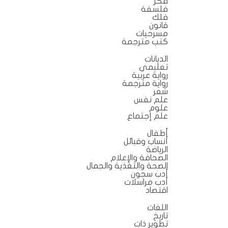
فكر
فلسفة
فلك
قانون
مسرحيات
كتب مترجمة
الديانات
تعليمي
رواية عربية
رواية مترجمة
شعر
علم نفس
علوم
علم إجتماع
أطفال
أنساب وقبائل
الرياضة
الصحافة والإعلام
الصحة والتغذية والجمال
أدب سجون
أدب مراسلات
اقتصاد
اللغات
تاريخ
تطوير ذات