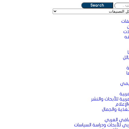
Search
فات
ات
ه
ئل
ة
ا
يمي
ربية
ربية للأبحاث والنشر
لإعلام
غذية والجمال
قافي العربي
ربي للأبحاث ودراسة السياسات