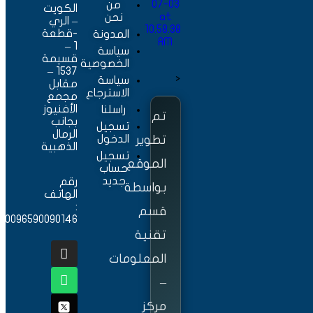
من
الكويت
نحن
– الري
-قطعة
المدونة
1 –
سياسة
قسيمة
الخصوصية
1537 –
<
سياسة
مقابل
الاسترجاع
مجمع
الأفنيوز
راسلنا
تم
بجانب
تسجيل
الرمال
تطوير
الدخول
الذهبية
تسجيل
الموقع
حساب
جديد
رقم
بواسطة
الهاتف
:
قسم
0096590090146
تقنية
المعلومات
–
مركز