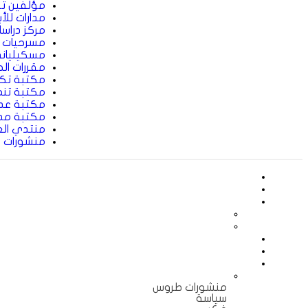
مؤلفين تو
مدارات للأ
مركز دراسا
مسرحيات
مسكيليان
مقررات ال
مكتبة تك
مكتبة تنم
مكتبة عدن
مكتبة مد
منتدي العل
منشورات 
منشورات طروس
سياسة