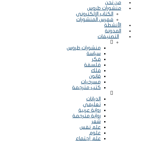
من نحن
منشورات طروس
الكتاب الإلكتروني
فهرس المنشورات
الأنشطة
المدونة
التصنيفات
Menu
منشورات طروس
سياسة
فكر
فلسفة
فلك
قانون
مسرحيات
كتب مترجمة
Menu
الديانات
تعليمي
رواية عربية
رواية مترجمة
شعر
علم نفس
علوم
علم إجتماع