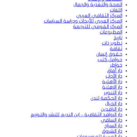
الصحة والتغذية والجمال
اللغات
المركز الثقافي العربي
المركز العربي للأبحاث ودراسة السياسات
المركز القومي للترجمة
المطبوعات
تاريخ
تطوير ذات
ثقافة
حقوق إنسان
حوامل كتب
خواطر
دار آفاق
دار الآداب
دار الأهلية
دار الاهلية
دار التنوير
دار الحكمة لندن
دار الخيال
دار الرافدين
دار الروافد الثقافية – ابن النديم للنشر والتوزيع
دار الساقي
دار السراج
دار الشروق
دار العربية للموسوعات