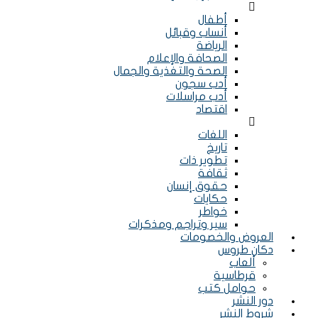
Menu
أطفال
أنساب وقبائل
الرياضة
الصحافة والإعلام
الصحة والتغذية والجمال
أدب سجون
أدب مراسلات
اقتصاد
Menu
اللغات
تاريخ
تطوير ذات
ثقافة
حقوق إنسان
حكايات
خواطر
سير وتراجم ومذكرات
العروض والخصومات
دكان طروس
ألعاب
قرطاسية
حوامل كتب
دور النشر
شروط النشر