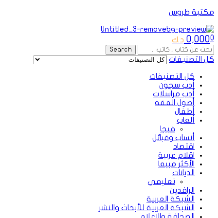
مكتبة طروس
Menu
0,000
0
د.ك
Search
Search
for:
كل التصنيفات
كل التصنيفات
أدب سجون
أدب مراسلات
أصول الفقه
أطفال
ألعاب
فيجا
أنساب وقبائل
اقتصاد
اقلام عربية
الأكثر مبيعا
الديانات
تعليمي
الرافدين
الشبكة العربية
الشبكة العربية للأبحاث والنشر
الصحافة والإعلام