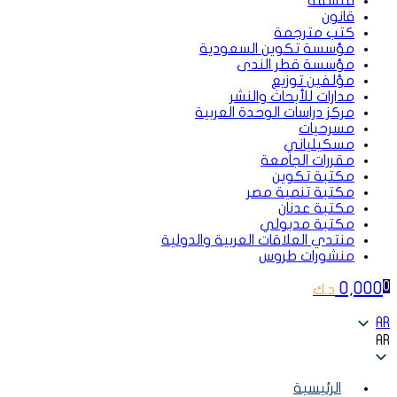
فلسفة
قانون
كتب مترجمة
مؤسسة تكوين السعودية
مؤسسة قطر الندى
مؤلفين توزيع
مدارات للأبحاث والنشر
مركز دراسات الوحدة العربية
مسرحيات
مسكيلياني
مقررات الجامعة
مكتبة تكوين
مكتبة تنمية مصر
مكتبة عدنان
مكتبة مدبولي
منتدي العلاقات العربية والدولية
منشورات طروس
0,000
0
د.ك
AR
AR
الرئيسية