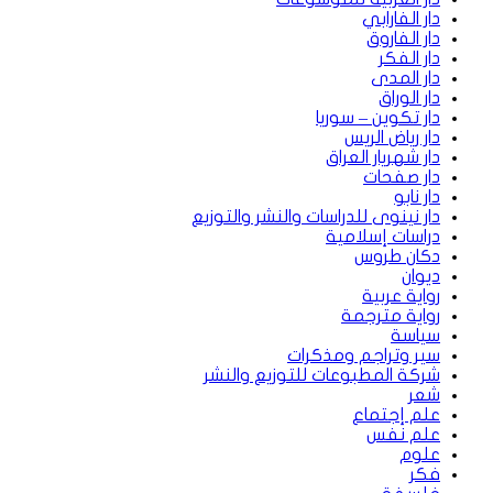
دار الفارابي
دار الفاروق
دار الفكر
دار المدى
دار الوراق
دار تكوين – سوريا
دار رياض الريس
دار شهريار العراق
دار صفحات
دار نابو
دار نينوى للدراسات والنشر والتوزيع
دراسات إسلامية
دكان طروس
ديوان
رواية عربية
رواية مترجمة
سياسة
سير وتراجم ومذكرات
شركة المطبوعات للتوزيع والنشر
شعر
علم إجتماع
علم نفس
علوم
فكر