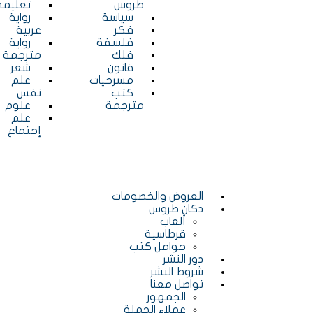
طروس
تعليم
سياسة
رواية
فكر
عربية
فلسفة
رواية
فلك
مترجمة
قانون
شعر
مسرحيات
علم
كتب
نفس
مترجمة
علوم
علم
إجتماع
العروض والخصومات
دكان طروس
ألعاب
قرطاسية
حوامل كتب
دور النشر
شروط النشر
تواصل معنا
الجمهور
عملاء الجملة