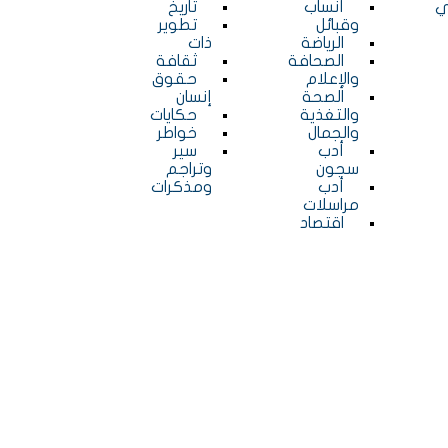
ي
أنساب
تاريخ
وقبائل
تطوير
الرياضة
ذات
الصحافة
ثقافة
والإعلام
حقوق
الصحة
إنسان
والتغذية
حكايات
والجمال
خواطر
أدب
سير
سجون
وتراجم
أدب
ومذكرات
مراسلات
اقتصاد