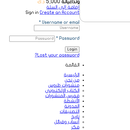
5,000
د.ك
وتداعياتة
إضافة إلى السلة
Sign in
Create an Account
*
Username or email
*
Password
Login
Lost your password?
القائمة
الرئيسية
من نحن
منشورات طروس
الكتاب الإلكتروني
فهرس المنشورات
الأنشطة
المدونة
التصنيفات
تاريخ
أنساب وقبائل
فكر