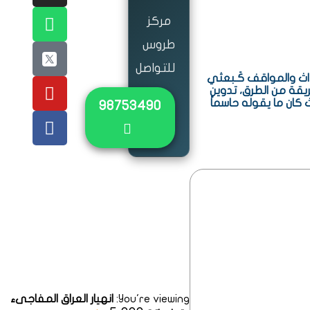
مركز
طروس
للتواصل
داث والمواقف كَـبعثي
يقة من الطرق، تدوين
 كان ما يقوله حاسماً
٩٨٧٥٣٤٩٠
جميع
الحقوق
محفوظة
لمكتبة
طروس ©
2023
You're viewing:
انهيار العراق المفاجىء