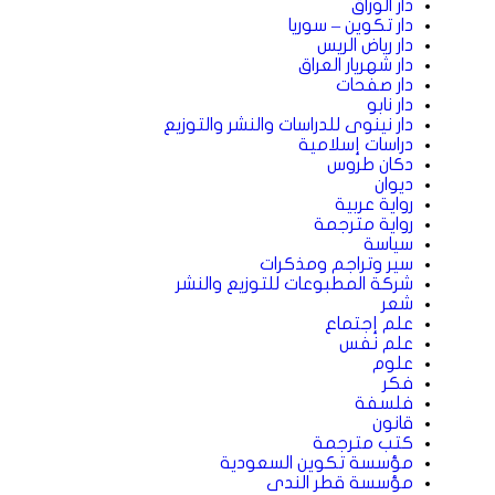
دار الوراق
دار تكوين – سوريا
دار رياض الريس
دار شهريار العراق
دار صفحات
دار نابو
دار نينوى للدراسات والنشر والتوزيع
دراسات إسلامية
دكان طروس
ديوان
رواية عربية
رواية مترجمة
سياسة
سير وتراجم ومذكرات
شركة المطبوعات للتوزيع والنشر
شعر
علم إجتماع
علم نفس
علوم
فكر
فلسفة
قانون
كتب مترجمة
مؤسسة تكوين السعودية
مؤسسة قطر الندى