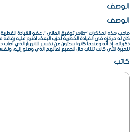
الوصف
الوصف
صاحب هذه المذكرات “طاهر توفيق العاني”، عضو القيادة القطرية، 
كان له مركزه في القيادة القطرية لحزب البعث، اقترح عليه رفاق
ذكرياته، إذ أنّه وعندما كانوا يبحثون عن تفسير للانهيار الذي أصاب
للحيرة التي كانت تنتاب حال الجميع لمآلهم الذي وصلو إليه، وتفسير
كاتب