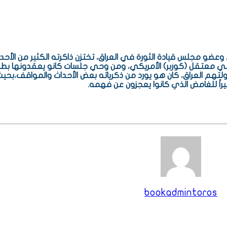
وعضو مجلس قيادة الثورة في العراق، تختزن ذاكرته الكثير من الأح
ه في معتقل (كوربر) الأمريكي، ومن وحي جلسات كانو يعقدونها بطر
 دولتهم العراق، كان هو يورد من ذكرياته بعض الأحداث والمواقف،بحيث
اً للغ
امض الذي كانوا يعجزون عن فهمه.
bookadmintoros